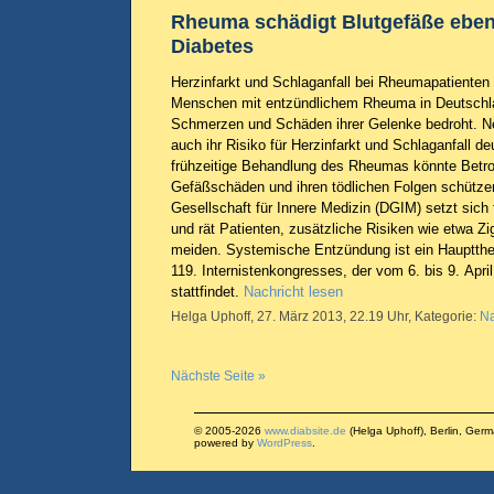
Rheuma schädigt Blutgefäße eben
Diabetes
Herzinfarkt und Schlaganfall bei Rheumapatienten 
Menschen mit entzündlichem Rheuma in Deutschla
Schmerzen und Schäden ihrer Gelenke bedroht. N
auch ihr Risiko für Herzinfarkt und Schlaganfall deu
frühzeitige Behandlung des Rheumas könnte Betro
Gefäßschäden und ihren tödlichen Folgen schütze
Gesellschaft für Innere Medizin (DGIM) setzt sich
und rät Patienten, zusätzliche Risiken wie etwa Z
meiden. Systemische Entzündung ist ein Hauptth
119. Internistenkongresses, der vom 6. bis 9. Apr
stattfindet.
Nachricht lesen
Helga Uphoff, 27. März 2013, 22.19 Uhr, Kategorie:
Na
Nächste Seite »
© 2005-2026
www.diabsite.de
(Helga Uphoff), Berlin, Ger
powered by
WordPress
.