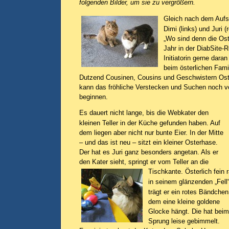
folgenden Bilder, um sie zu vergrößern.
Gleich nach dem Aufs
Dimi (links) und Juri 
„Wo sind denn die Oste
Jahr in der DiabSite-R
Initiatorin gerne daran
beim österlichen Fami
Dutzend Cousinen, Cousins und Geschwistern Oste
kann das fröhliche Verstecken und Suchen noch 
beginnen.
Es dauert nicht lange, bis die Webkater den
kleinen Teller in der Küche gefunden haben. Auf
dem liegen aber nicht nur bunte Eier. In der Mitte
– und das ist neu – sitzt ein kleiner Osterhase.
Der hat es Juri ganz besonders angetan. Als er
den Kater sieht, springt er vom Teller an die
Tischkante.
Österlich fein 
in seinem glänzenden „Fell“
trägt er ein rotes Bändchen
dem eine kleine goldene
Glocke hängt. Die hat beim
Sprung leise gebimmelt.