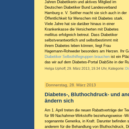
Jahren Diabetikerin und aktives Mitglied im
Deutschen Diabetiker Bund Landesverband
Hamburg e. V. Seither macht sie sich auch in der
Öffentlichkeit für Menschen mit Diabetes stark.
Viele Jahre hat sie darüber hinaus in einer
Krankenkasse die Versicherten mit Diabetes
mellitus erfolgreich betreut. Dass Diabetiker
selbstverantwortlich und selbstbestimmt mit
ihrem Diabetes leben können, liegt Frau
Hagemann-Rohweder besonders am Herzen. Ihr Ga
Diabetiker Selbsthilfegruppen brauchen
ist ein Pläd
das wir auf dem Diabetes-Portal DiabSite in der R
Helga Uphoff, 29. März 2013, 19.34 Uhr, Kategorie:
Di
Donnerstag, 28. März 2013
Diabetes-, Bluthochdruck- und a
ändern sich
Am 1. April treten die neuen Rabattverträge der T
für 99 Nachahmer-Wirkstoffe beziehungsweise -Wi
sogenannte Generika, in Kraft. Darunter befinden
anderem für die Behandlung von Bluthochdruck, D