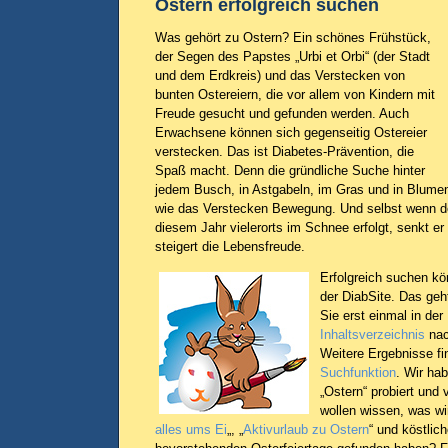
Ostern erfolgreich suchen
Was gehört zu Ostern? Ein schönes Frühstück,
der Segen des Papstes „Urbi et Orbi“ (der Stadt
und dem Erdkreis) und das Verstecken von
bunten Ostereiern, die vor allem von Kindern mit
Freude gesucht und gefunden werden. Auch
Erwachsene können sich gegenseitig Ostereier
verstecken. Das ist Diabetes-Prävention, die
Spaß macht. Denn die gründliche Suche hinter
jedem Busch, in Astgabeln, im Gras und in Blume
wie das Verstecken Bewegung. Und selbst wenn de
diesem Jahr vielerorts im Schnee erfolgt, senkt er
steigert die Lebensfreude.
Erfolgreich suchen kö
der DiabSite. Das geh
Sie erst einmal in der
Inhaltsverzeichnis
nac
Weitere Ergebnisse fi
Suchfunktion
. Wir ha
„Ostern“ probiert und 
wollen wissen, was wi
alles ums Ei
„, „
Aktivurlaub zu Ostern
“ und köstlic