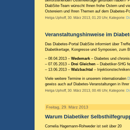
bevorstehenden Osterfeiertage gefunden haben? F
DiabSite-Team wünscht Ihnen frohe Ostern und vi
Ostereiern und Ihren Themen auf dem Diabetes-Por
Helga Uphoff, 30. März 2013, 01.20 Uhr, Kategorie:
Di
Veranstaltungshinweise im Diabe
Das Diabetes-Portal DiabSite informiert über Treff
Diabetikertage, Kongresse und Symposien, zum Be
– 08.04.2013 –
Wedemark
– Diabetes und chroni
– 07.05.2013 –
Drei Gleichen
– Diabetiker-SHG fe
– 13.06.2013 –
Walzbachtal
– Injektionstechniken
Viele weitere Termine in unserem internationalen
D
gewiss auch auf Diabetes-Veranstaltungen in Ihre
Helga Uphoff, 30. März 2013, 00.46 Uhr, Kategorie:
Di
Freitag, 29. März 2013
Warum Diabetiker Selbsthilfegru
Cornelia Hagemann-Rohweder ist seit über 20