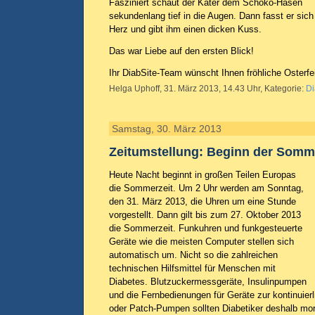
Fasziniert schaut der Kater dem Schoko-Hasen
sekundenlang tief in die Augen. Dann fasst er sich
Herz und gibt ihm einen dicken Kuss.
Das war Liebe auf den ersten Blick!
Ihr DiabSite-Team wünscht Ihnen fröhliche Osterfe
Helga Uphoff, 31. März 2013, 14.43 Uhr, Kategorie:
Di
Samstag, 30. März 2013
Zeitumstellung: Beginn der Somm
Heute Nacht beginnt in großen Teilen Europas
die Sommerzeit. Um 2 Uhr werden am Sonntag,
den 31. März 2013, die Uhren um eine Stunde
vorgestellt. Dann gilt bis zum 27. Oktober 2013
die Sommerzeit. Funkuhren und funkgesteuerte
Geräte wie die meisten Computer stellen sich
automatisch um. Nicht so die zahlreichen
technischen Hilfsmittel für Menschen mit
Diabetes. Blutzuckermessgeräte, Insulinpumpen
und die Fernbedienungen für Geräte zur kontinui
oder Patch-Pumpen sollten Diabetiker deshalb mo