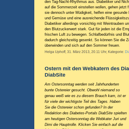
den Tag-Nacht-Rhythmus aus. Diabetiker und Nicht-
auf die Sommerzeit einstellen wollen, gehen jetzt f
sie dennoch unter Müdigkeit, helfen eine gesunde 
und Gemüse und eine ausreichende Flüssigkeitszu
Diabetiker allerdings vorsichtig mit Weintrauben 
den Blutzuckerwert stark. Gut für jeden ist die Emp
frischen Luft zu bewegen. Schlafbedürfnis und Bl
dadurch gleichzeitig gesenkt. So können Sie die Z
überwinden und sich auf den Sommer freuen.
Helga Uphoff, 31. März 2013, 20.11 Uhr, Kategorie:
Di
Ostern mit den Webkatern des Dia
DiabSite
Am Ostersonntag werden seit Jahrhunderten
bunte Ostereier gesucht. Obwohl niemand so
genau weiß wie es zu diesem Brauch kam, ist er
für viele der wichtigste Teil des Tages. Haben
Sie die Ostereier schon gefunden? In der
Redaktion des Diabetes-Portals DiabSite spielten
am heutigen Ostersonntag die Webkater Juri und
Dimi die Hauptrolle. Klicken Sie einfach auf die