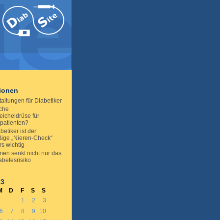
tionen
altungen für Diabetiker
iche
icheldrüse für
patienten?
betiker ist der
ige „Nieren-Check“
s wichtig
en senkt nicht nur das
abetesrisiko
13
M
D
F
S
S
1
2
3
6
7
8
9
10