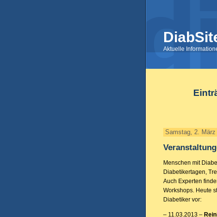
DiabSit
Aktuelle Informatio
Eintr
Samstag, 2. März
Veranstaltung
Menschen mit Diabet
Diabetikertagen, Tre
Auch Experten finde
Workshops. Heute st
Diabetiker vor:
– 11.03.2013 –
Rein