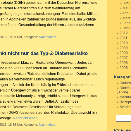
phrologie (DGfN) gemeinsam mit der Deutschen Nierenstiftung
Juni
utscher Nierenzentren e.V. zum Weltnierentag am
Mai 
April
großangelegte Informationskampagne. Fast eine halbe Million
März
iegen in Apotheken zahlreicher Bundesländer aus, um wichtige
Febr
en für die Gesunderhaltung der Nieren zu kommunizieren.
Janu
2012
2013, 19.08 Uhr, Kategorie:
Nachrichten
2011
2010
2009
t nicht nur das Typ-2-Diabetesrisiko
2008
2007
krebsmonat März vor Risikofaktor Übergewicht: Jedes Jahr
2006
2005
land rund 26.000 Menschen an Tumoren des Dickdarms.
it den zweiten Platz der tödlichen Krebsarten. Dabei gilt die
Kategor
Fällen als vermeidbar: Durch regelmäßige
Diabet
gen ließe sich der Krebs häufig im Frühstadium erkennen
DiabSi
m gilt Übergewicht als ein wichtiger vermeidbarer
(3.686)
ne aktuelle Metaanalyse zeigt, erhöht starkes Übergewicht das
Nachri
 zu erkranken etwa um ein Drittel. Anlässlich des
Rezep
st die Deutsche Gesellschaft für Verdauungs- und
Schritt
iten (DGVS) besonders auf den Risikofaktor Übergewicht hin
orsorge.
Nachricht lesen
2013, 18.36 Uhr, Kategorie:
Nachrichten
RSS-Fee