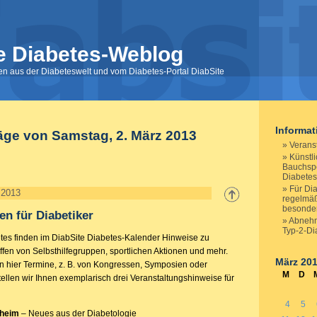
e Diabetes-Weblog
nen aus der Diabeteswelt und vom Diabetes-Portal DiabSite
Informa
äge von Samstag, 2. März 2013
Veranst
Künstl
Bauchspe
Diabetes
Für Dia
 2013
regelmäß
besonder
en für Diabetiker
Abnehm
Typ-2-Di
es finden im DiabSite Diabetes-Kalender Hinweise zu
ffen von Selbsthilfegruppen, sportlichen Aktionen und mehr.
März 20
n hier Termine, z. B. von Kongressen, Symposien oder
M
D
ellen wir Ihnen exemplarisch drei Veranstaltungshinweise für
4
5
heim
– Neues aus der Diabetologie