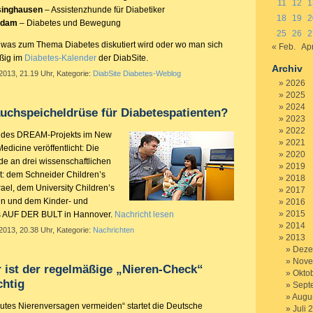
11
12
1
singhausen
– Assistenzhunde für Diabetiker
18
19
2
sdam
– Diabetes und Bewegung
25
26
2
was zum Thema Diabetes diskutiert wird oder wo man sich
« Feb.
Apr
äßig im
Diabetes-Kalender
der DiabSite.
Archiv
2013, 21.19 Uhr, Kategorie:
DiabSite Diabetes-Weblog
2026
2025
2024
uchspeicheldrüse für Diabetespatienten?
2023
2022
e des DREAM-Projekts im New
2021
edicine veröffentlicht: Die
2020
de an drei wissenschaftlichen
2019
t: dem Schneider Children’s
2018
rael, dem University Children’s
2017
en und dem Kinder- und
2016
2015
 AUF DER BULT in Hannover.
Nachricht lesen
2014
2013, 20.38 Uhr, Kategorie:
Nachrichten
2013
Deze
Nove
r ist der regelmäßige „Nieren-Check“
Okto
chtig
Sept
Augu
utes Nierenversagen vermeiden“ startet die Deutsche
Juli 