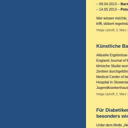
– 09.04.2013 –
Bar
– 14.05.2013 –
Pot
Wer wissen möchte, 
trifft, stöbert regelm
Helga Uphoff, 2. März 
Künstliche Ba
Aktuelle Ergebniss
England Journal of M
klinische Studie wur
Zentren durchgeführ
Medical Center of Is
Hospital in Sloweni
Jugendkrankenhaus
Helga Uphoff, 2. März 
Für Diabetike
besonders wi
Unter dem Motto „Ak