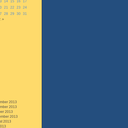
3
14
15
16
17
0
21
22
23
24
7
28
29
30
31
. »
mber 2013
mber 2013
ber 2013
ember 2013
st 2013
2013