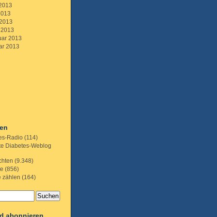
 2013
2013
 2013
 2013
uar 2013
ar 2013
ien
es-Radio
(114)
te Diabetes-Weblog
chten
(9.348)
te
(856)
e zählen
(164)
d abonnieren