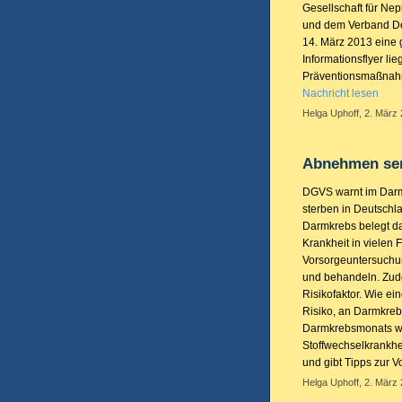
Gesellschaft für Ne
und dem Verband De
14. März 2013 eine 
Informationsflyer l
Präventionsmaßnahm
Nachricht lesen
Helga Uphoff, 2. März 
Abnehmen senk
DGVS warnt im Darm
sterben in Deutsch
Darmkrebs belegt dam
Krankheit in vielen 
Vorsorgeuntersuchun
und behandeln. Zude
Risikofaktor. Wie ei
Risiko, an Darmkrebs
Darmkrebsmonats wei
Stoffwechselkrankhe
und gibt Tipps zur V
Helga Uphoff, 2. März 