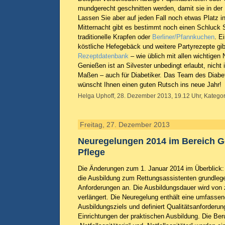
mundgerecht geschnitten werden, damit sie in der 
Lassen Sie aber auf jeden Fall noch etwas Platz
Mitternacht gibt es bestimmt noch einen Schluck
traditionelle Krapfen oder
Berliner/Pfannkuchen
. E
köstliche Hefegebäck und weitere Partyrezepte gib
Rezeptdatenbank
– wie üblich mit allen wichtigen
Genießen ist an Silvester unbedingt erlaubt, nicht
Maßen – auch für Diabetiker. Das Team des Diabet
wünscht Ihnen einen guten Rutsch ins neue Jahr!
Helga Uphoff, 28. Dezember 2013, 19.12 Uhr, Kategor
Freitag, 27. Dezember 2013
Neuregelungen 2014 im Bereich G
Pflege
Die Änderungen zum 1. Januar 2014 im Überblick:
die Ausbildung zum Rettungsassistenten grundlege
Anforderungen an. Die Ausbildungsdauer wird von z
verlängert. Die Neuregelung enthält eine umfasse
Ausbildungsziels und definiert Qualitätsanforderu
Einrichtungen der praktischen Ausbildung. Die Be