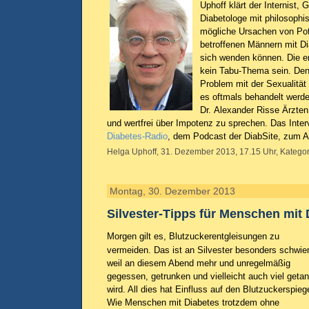
Uphoff klärt der Internist,
Diabetologe mit philosophi
mögliche Ursachen von Pot
betroffenen Männern mit Di
sich wenden können. Die er
kein Tabu-Thema sein. Denn
Problem mit der Sexualität
es oftmals behandelt werd
Dr. Alexander Risse Ärzten
und wertfrei über Impotenz zu sprechen. Das Inter
Diabetes-Radio
, dem Podcast der DiabSite, zum A
Helga Uphoff, 31. Dezember 2013, 17.15 Uhr, Kategor
Montag, 30. Dezember 2013
Silvester-Tipps für Menschen mit 
Morgen gilt es, Blutzuckerentgleisungen zu
vermeiden. Das ist an Silvester besonders schwier
weil an diesem Abend mehr und unregelmäßig
gegessen, getrunken und vielleicht auch viel getan
wird. All dies hat Einfluss auf den Blutzuckerspiege
Wie Menschen mit Diabetes trotzdem ohne