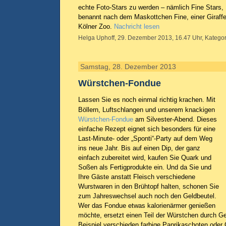
echte Foto-Stars zu werden – nämlich Fine Stars,
benannt nach dem Maskottchen Fine, einer Giraff
Kölner Zoo.
Nachricht lesen
Helga Uphoff, 29. Dezember 2013, 16.47 Uhr, Kategor
Samstag, 28. Dezember 2013
Würstchen-Fondue
Lassen Sie es noch einmal richtig krachen. Mit
Böllern, Luftschlangen und unserem knackigen
Würstchen-Fondue
am Silvester-Abend. Dieses
einfache Rezept eignet sich besonders für eine
Last-Minute- oder „Sponti“-Party auf dem Weg
ins neue Jahr. Bis auf einen Dip, der ganz
einfach zubereitet wird, kaufen Sie Quark und
Soßen als Fertigprodukte ein. Und da Sie und
Ihre Gäste anstatt Fleisch verschiedene
Wurstwaren in den Brühtopf halten, schonen Sie
zum Jahreswechsel auch noch den Geldbeutel.
Wer das Fondue etwas kalorienärmer genießen
möchte, ersetzt einen Teil der Würstchen durch G
Beispiel verschieden farbige Paprikaschoten oder