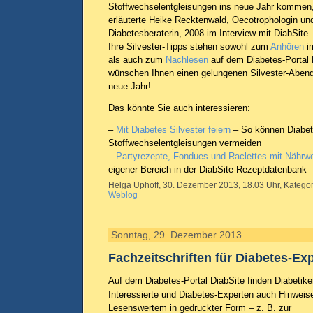
Stoffwechselentgleisungen ins neue Jahr kommen
erläuterte Heike Recktenwald, Oecotrophologin un
Diabetesberaterin, 2008 im Interview mit DiabSite.
Ihre Silvester-Tipps stehen sowohl zum
Anhören
im
als auch zum
Nachlesen
auf dem Diabetes-Portal D
wünschen Ihnen einen gelungenen Silvester-Abend 
neue Jahr!
Das könnte Sie auch interessieren:
–
Mit Diabetes Silvester feiern
– So können Diabet
Stoffwechselentgleisungen vermeiden
–
Partyrezepte, Fondues und Raclettes mit Nährw
eigener Bereich in der DiabSite-Rezeptdatenbank
Helga Uphoff, 30. Dezember 2013, 18.03 Uhr, Kategor
Weblog
Sonntag, 29. Dezember 2013
Fachzeitschriften für Diabetes-Ex
Auf dem Diabetes-Portal DiabSite finden Diabetike
Interessierte und Diabetes-Experten auch Hinweis
Lesenswertem in gedruckter Form – z. B. zur