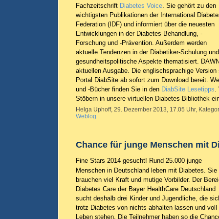
Fachzeitschrift
Diabetes Voice
. Sie gehört zu den
wichtigsten Publikationen der International Diabet
Federation (IDF) und informiert über die neuesten
Entwicklungen in der Diabetes-Behandlung, -
Forschung und -Prävention. Außerdem werden
aktuelle Tendenzen in der Diabetiker-Schulung und
gesundheitspolitische Aspekte thematisiert. DAWN
aktuellen Ausgabe. Die englischsprachige Version
Portal DiabSite ab sofort zum Download bereit. Wei
und -Bücher finden Sie in den
DiabSite Lesetipps
.
Stöbern in unsere virtuellen Diabetes-Bibliothek ei
Helga Uphoff, 29. Dezember 2013, 17.05 Uhr, Kategor
Weblog
Chance für junge Menschen mit D
Fine Stars 2014 gesucht! Rund 25.000 junge
Menschen in Deutschland leben mit Diabetes. Sie
brauchen viel Kraft und mutige Vorbilder. Der Bere
Diabetes Care der Bayer HealthCare Deutschland
sucht deshalb drei Kinder und Jugendliche, die sic
trotz Diabetes von nichts abhalten lassen und voll
Leben stehen. Die Teilnehmer haben so die Chanc