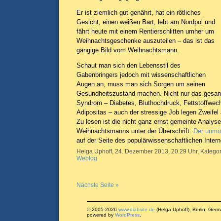
Er ist ziemlich gut genährt, hat ein rötliches
Gesicht, einen weißen Bart, lebt am Nordpol und
fährt heute mit einem Rentierschlitten umher um
Weihnachtsgeschenke auszuteilen – das ist das
gängige Bild vom Weihnachtsmann.
Schaut man sich den Lebensstil des
Gabenbringers jedoch mit wissenschaftlichen
Augen an, muss man sich Sorgen um seinen
Gesundheitszustand machen. Nicht nur das gesa
Syndrom – Diabetes, Bluthochdruck, Fettstoffwec
Adipositas – auch der stressige Job legen Zweifel
Zu lesen ist die nicht ganz ernst gemeinte Analy
Weihnachtsmanns unter der Überschrift:
Der unmö
auf der Seite des populärwissenschaftlichen Inter
Helga Uphoff, 24. Dezember 2013, 20.29 Uhr, Kategor
Weblog
Nächste Seite »
© 2005-2026
www.diabsite.de
(Helga Uphoff), Berlin, Ger
powered by
WordPress
.