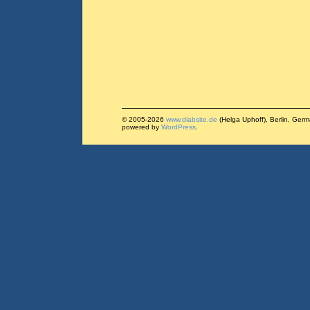
© 2005-2026
www.diabsite.de
(Helga Uphoff), Berlin, Ger
powered by
WordPress
.