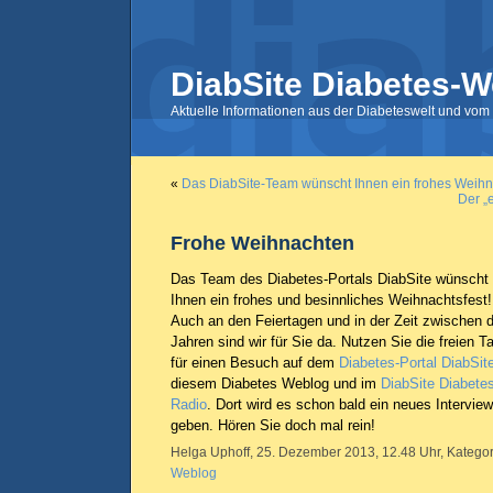
DiabSite Diabetes-W
Aktuelle Informationen aus der Diabeteswelt und vom 
«
Das DiabSite-Team wünscht Ihnen ein frohes Weihna
Der „
Frohe Weihnachten
Das Team des Diabetes-Portals DiabSite wünscht
Ihnen ein frohes und besinnliches Weihnachtsfest!
Auch an den Feiertagen und in der Zeit zwischen 
Jahren sind wir für Sie da. Nutzen Sie die freien T
für einen Besuch auf dem
Diabetes-Portal DiabSit
diesem Diabetes Weblog und im
DiabSite Diabetes
Radio
. Dort wird es schon bald ein neues Interview
geben. Hören Sie doch mal rein!
Helga Uphoff, 25. Dezember 2013, 12.48 Uhr, Kategor
Weblog