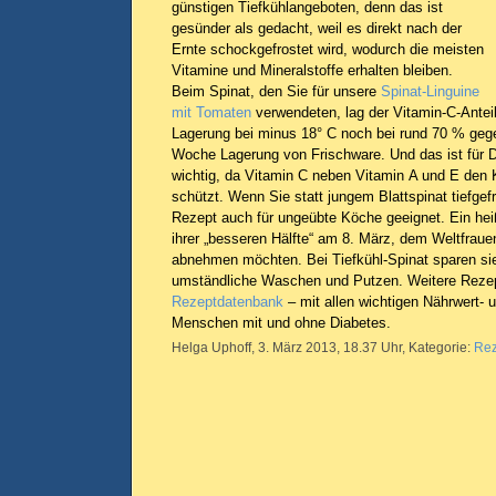
günstigen Tiefkühlangeboten, denn das ist
gesünder als gedacht, weil es direkt nach der
Ernte schockgefrostet wird, wodurch die meisten
Vitamine und Mineralstoffe erhalten bleiben.
Beim Spinat, den Sie für unsere
Spinat-Linguine
mit Tomaten
verwendeten, lag der Vitamin-C-Antei
Lagerung bei minus 18° C noch bei rund 70 % geg
Woche Lagerung von Frischware. Und das ist für D
wichtig, da Vitamin C neben Vitamin A und E den K
schützt. Wenn Sie statt jungem Blattspinat tiefgef
Rezept auch für ungeübte Köche geeignet. Ein heiß
ihrer „besseren Hälfte“ am 8. März, dem Weltfrau
abnehmen möchten. Bei Tiefkühl-Spinat sparen si
umständliche Waschen und Putzen. Weitere Rezep
Rezeptdatenbank
– mit allen wichtigen Nährwert-
Menschen mit und ohne Diabetes.
Helga Uphoff, 3. März 2013, 18.37 Uhr, Kategorie:
Rez