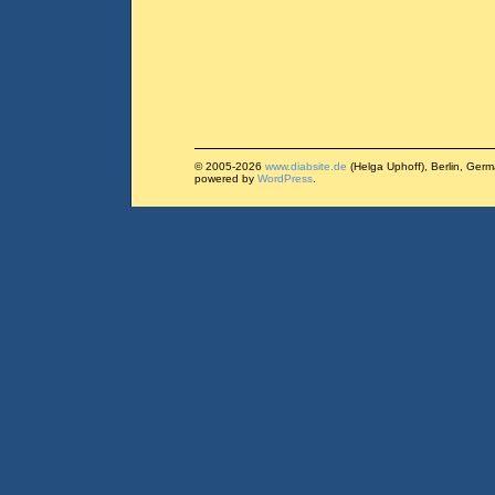
© 2005-2026
www.diabsite.de
(Helga Uphoff), Berlin, Ger
powered by
WordPress
.