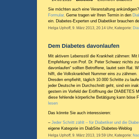
Sie möchten auch eine Veranstaltung ankündigen?
Formular
. Gerne tragen wir Ihren Termin in den
Dia
ein. Diabetes-Experten und Diabetiker brauchen d
Helga Uphoff, 9. März 2013, 20.14 Uhr, Kategorie:
Dia
Dem Diabetes davonlaufen
Mit aktivem Lebensstil die Krankheit zähmen: Mit k
Empfehlung von Prof. Dr. Peter Schwarz nichts zu
davonlaufen“ sollten Betroffene, lautet sein Rat.
hilft, die Volkskrankheit Nummer eins zu zähmen.
Dresden empfiehlt, täglich 10.000 Schritte zu laufe
jeder Deutsche im Durchschnitt geht, sind ein inakt
gestern im Vorfeld der Eröffnung der DIABETES 
diese fehlende körperliche Betätigung kann böse 
lesen
Das könnte Sie auch interessieren:
–
Jeder Schritt zählt – für Diabetiker und die Diab
eigene Kategorie im DiabSite Diabetes-Weblog
Helga Uphoff, 9. März 2013, 19.59 Uhr, Kategorie:
Nac