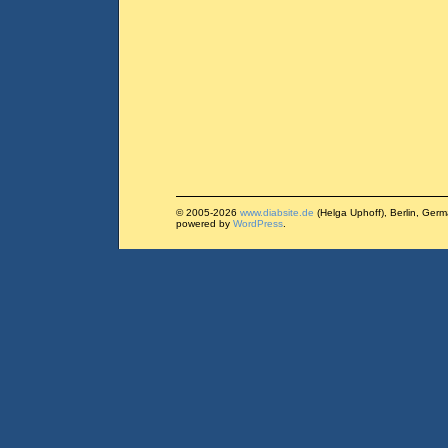
© 2005-2026
www.diabsite.de
(Helga Uphoff), Berlin, Ger
powered by
WordPress
.