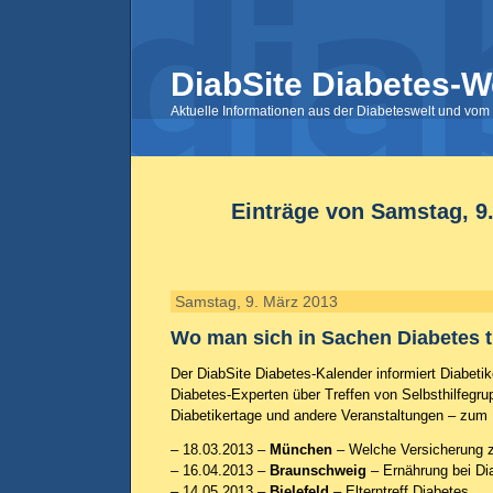
DiabSite Diabetes-W
Aktuelle Informationen aus der Diabeteswelt und vom 
Einträge von Samstag, 9
Samstag, 9. März 2013
Wo man sich in Sachen Diabetes tr
Der DiabSite Diabetes-Kalender informiert Diabetike
Diabetes-Experten über Treffen von Selbsthilfegr
Diabetikertage und andere Veranstaltungen – zum 
– 18.03.2013 –
München
– Welche Versicherung z
– 16.04.2013 –
Braunschweig
– Ernährung bei Di
– 14.05.2013 –
Bielefeld
– Elterntreff Diabetes