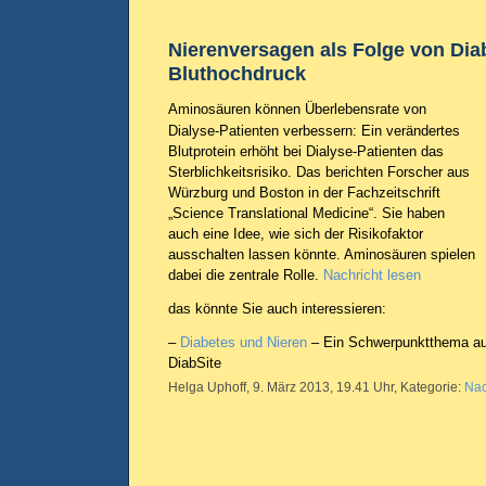
Nierenversagen als Folge von Dia
Bluthochdruck
Aminosäuren können Überlebensrate von
Dialyse-Patienten verbessern: Ein verändertes
Blutprotein erhöht bei Dialyse-Patienten das
Sterblichkeitsrisiko. Das berichten Forscher aus
Würzburg und Boston in der Fachzeitschrift
„Science Translational Medicine“. Sie haben
auch eine Idee, wie sich der Risikofaktor
ausschalten lassen könnte. Aminosäuren spielen
dabei die zentrale Rolle.
Nachricht lesen
das könnte Sie auch interessieren:
–
Diabetes und Nieren
– Ein Schwerpunktthema au
DiabSite
Helga Uphoff, 9. März 2013, 19.41 Uhr, Kategorie:
Nac