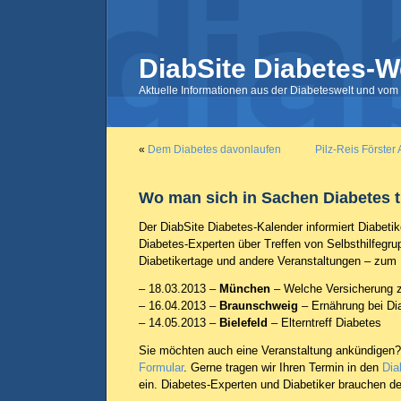
DiabSite Diabetes-W
Aktuelle Informationen aus der Diabeteswelt und vom 
«
Dem Diabetes davonlaufen
Pilz-Reis Förster
Wo man sich in Sachen Diabetes tr
Der DiabSite Diabetes-Kalender informiert Diabetike
Diabetes-Experten über Treffen von Selbsthilfegr
Diabetikertage und andere Veranstaltungen – zum 
– 18.03.2013 –
München
– Welche Versicherung z
– 16.04.2013 –
Braunschweig
– Ernährung bei Di
– 14.05.2013 –
Bielefeld
– Elterntreff Diabetes
Sie möchten auch eine Veranstaltung ankündigen?
Formular
. Gerne tragen wir Ihren Termin in den
Dia
ein. Diabetes-Experten und Diabetiker brauchen d