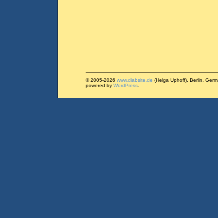
© 2005-2026
www.diabsite.de
(Helga Uphoff), Berlin, Ger
powered by
WordPress
.