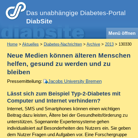
Das unabhängige Diabetes-Portal
DiabSite
Menü öffnen
Home
>
Aktuelles
>
Diabetes-Nachrichten
>
Archive
>
2013
> 130330
Neue Medien können älteren Menschen
helfen, gesund zu werden und zu
bleiben
Pressemitteilung:
Jacobs University Bremen
Lässt sich zum Beispiel Typ-2-Diabetes mit
Computer und Internet verhindern?
Internet, SMS und Smartphones können einen wichtigen
Beitrag dazu leisten, Ältere bei der Gesundheitsförderung zu
unterstützen. Sogenannte Expertensysteme gehen
individualisiert auf Besonderheiten des Nutzers ein. Sie geben
dem Nutzer Fragen und Aufgaben vor. Eine Forschergruppe