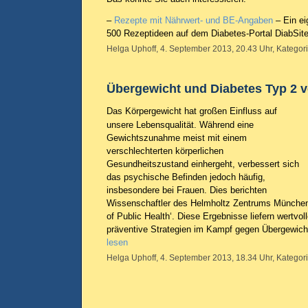
–
Rezepte mit Nährwert- und BE-Angaben
– Ein ei
500 Rezeptideen auf dem Diabetes-Portal DiabSite
Helga Uphoff, 4. September 2013, 20.43 Uhr, Kategor
Übergewicht und Diabetes Typ 2 v
Das Körpergewicht hat großen Einfluss auf
unsere Lebensqualität. Während eine
Gewichtszunahme meist mit einem
verschlechterten körperlichen
Gesundheitszustand einhergeht, verbessert sich
das psychische Befinden jedoch häufig,
insbesondere bei Frauen. Dies berichten
Wissenschaftler des Helmholtz Zentrums München i
of Public Health‘. Diese Ergebnisse liefern wertvol
präventive Strategien im Kampf gegen Übergewich
lesen
Helga Uphoff, 4. September 2013, 18.34 Uhr, Kategor