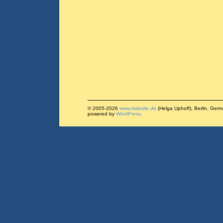
© 2005-2026
www.diabsite.de
(Helga Uphoff), Berlin, Ger
powered by
WordPress
.