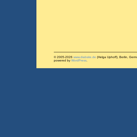
© 2005-2026
www.diabsite.de
(Helga Uphoff), Berlin, Ger
powered by
WordPress
.