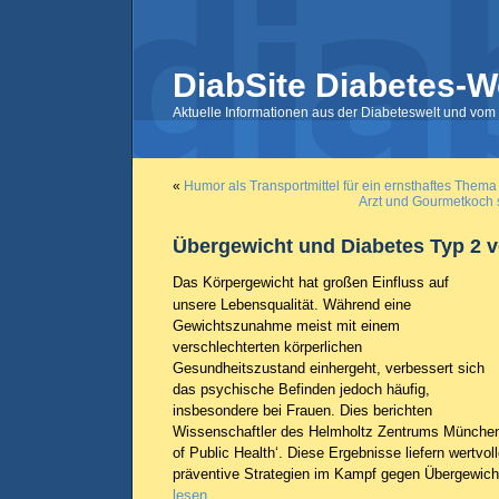
DiabSite Diabetes-W
Aktuelle Informationen aus der Diabeteswelt und vom 
«
Humor als Transportmittel für ein ernsthaftes Thema
Arzt und Gourmetkoch s
Übergewicht und Diabetes Typ 2 v
Das Körpergewicht hat großen Einfluss auf
unsere Lebensqualität. Während eine
Gewichtszunahme meist mit einem
verschlechterten körperlichen
Gesundheitszustand einhergeht, verbessert sich
das psychische Befinden jedoch häufig,
insbesondere bei Frauen. Dies berichten
Wissenschaftler des Helmholtz Zentrums München i
of Public Health‘. Diese Ergebnisse liefern wertvol
präventive Strategien im Kampf gegen Übergewich
lesen