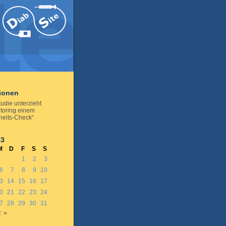
tionen
udie unterzieht
toring einem
eits-Check“
13
M
D
F
S
S
1
2
3
6
7
8
9
10
3
14
15
16
17
0
21
22
23
24
7
28
29
30
31
. »