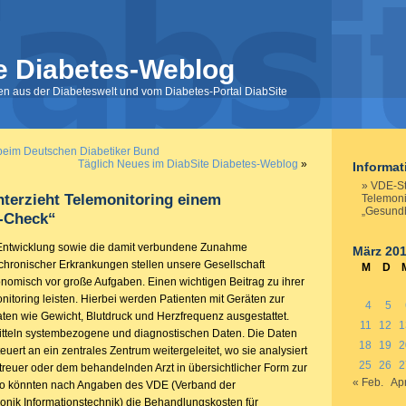
e Diabetes-Weblog
nen aus der Diabeteswelt und vom Diabetes-Portal DiabSite
beim Deutschen Diabetiker Bund
Täglich Neues im DiabSite Diabetes-Weblog
»
Informa
VDE-St
terzieht Telemonitoring einem
Telemoni
„Gesundh
-Check“
Entwicklung sowie die damit verbundene Zunahme
März 20
 chronischer Erkrankungen stellen unsere Gesellschaft
M
D
nomisch vor große Aufgaben. Einen wichtigen Beitrag zu ihrer
itoring leisten. Hierbei werden Patienten mit Geräten zur
4
5
ten wie Gewicht, Blutdruck und Herzfrequenz ausgestattet.
11
12
1
itteln systembezogene und diagnostischen Daten. Die Daten
18
19
2
uert an ein zentrales Zentrum weitergeleitet, wo sie analysiert
25
26
2
euer oder dem behandelnden Arzt in übersichtlicher Form zur
« Feb.
Apr
So könnten nach Angaben des VDE (Verband der
ronik Informationstechnik) die Behandlungskosten für