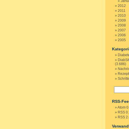
Janu
2012
2011
2010
2009
2008
2007
2006
2005
Kategor
Diabet
DiabSi
(3.686)
Nachri
Rezep
Schritt
RSS-Fee
Atom 0
RSS 0.
RSS 2.
Verwand