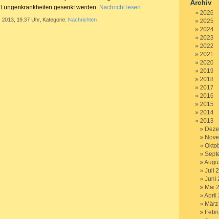
Archiv
d Lungenkrankheiten gesenkt werden.
Nachricht lesen
2026
 2013, 19.37 Uhr, Kategorie:
Nachrichten
2025
2024
2023
2022
2021
2020
2019
2018
2017
2016
2015
2014
2013
Deze
Nove
Okto
Sept
Augu
Juli 
Juni
Mai 
April
März
Febr