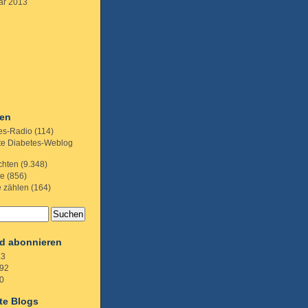
ar 2013
ien
es-Radio
(114)
te Diabetes-Weblog
chten
(9.348)
te
(856)
e zählen
(164)
d abonnieren
.3
92
0
te Blogs