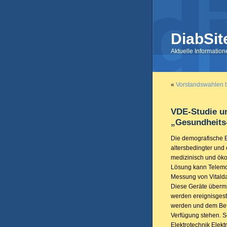
DiabSit
Aktuelle Informatio
«
Vorstandswahlen 
VDE-Studie un
„Gesundheits
Die demografische 
altersbedingter und
medizinisch und öko
Lösung kann Telemon
Messung von Vitalda
Diese Geräte überm
werden ereignisgeste
werden und dem Betr
Verfügung stehen. 
Elektrotechnik Elekt