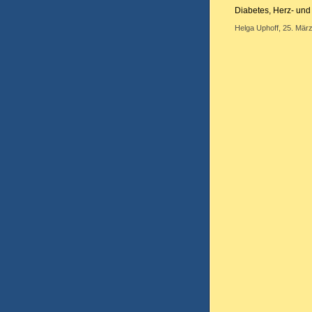
Diabetes, Herz- un
Helga Uphoff, 25. März