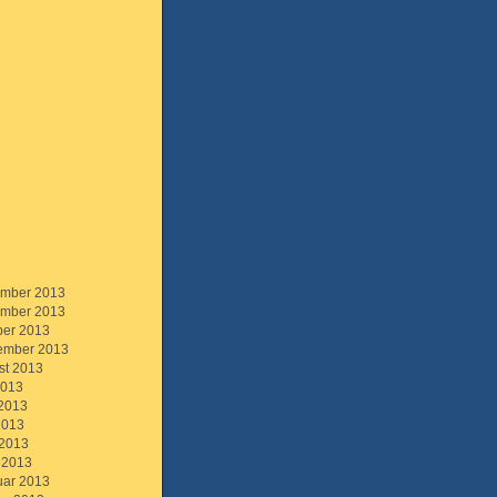
mber 2013
mber 2013
ber 2013
ember 2013
st 2013
2013
 2013
2013
 2013
 2013
uar 2013