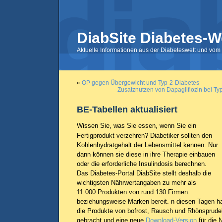
DiabSite Diabetes-W
Aktuelle Informationen aus der Diabeteswelt und vom 
«
OP gegen Übergewicht und Typ-2-Diabetes
Zusatznutzen von Dapagliflozin bei Typ
BE-Tabellen aktualisiert
Wissen Sie, was Sie essen, wenn Sie ein
Fertigprodukt verzehren? Diabetiker sollten den
Kohlenhydratgehalt der Lebensmittel kennen. Nur
dann können sie diese in ihre Therapie einbauen
oder die erforderliche Insulindosis berechnen.
Das Diabetes-Portal DiabSite stellt deshalb die
wichtigsten Nährwertangaben zu mehr als
11.000 Produkten von rund 130 Firmen
beziehungsweise Marken bereit. n diesen Tagen h
die Produkte von bofrost, Rausch und Rhönsprude
gebracht und eine neue
Download-Version
für die 