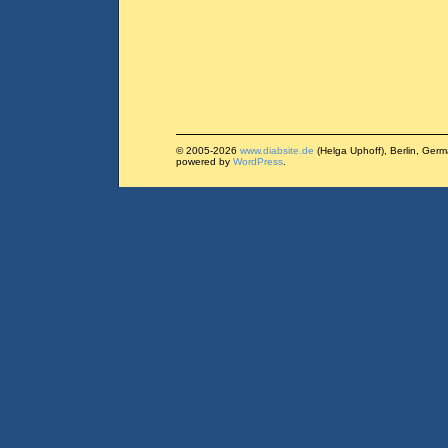
© 2005-2026
www.diabsite.de
(Helga Uphoff), Berlin, Ger
powered by
WordPress
.