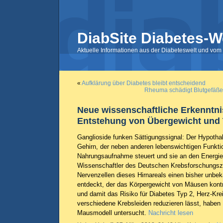
DiabSite Diabetes-W
Aktuelle Informationen aus der Diabeteswelt und vom 
«
Aufklärung über Diabetes bleibt entscheidend
Rheuma schädigt Blutgefäße
Neue wissenschaftliche Erkenntni
Entstehung von Übergewicht und 
Ganglioside funken Sättigungssignal: Der Hypotha
Gehirn, der neben anderen lebenswichtigen Funkti
Nahrungsaufnahme steuert und sie an den Energie
Wissenschaftler des Deutschen Krebsforschungsz
Nervenzellen dieses Hirnareals einen bisher unb
entdeckt, der das Körpergewicht von Mäusen kontro
und damit das Risiko für Diabetes Typ 2, Herz-Kr
verschiedene Krebsleiden reduzieren lässt, haben 
Mausmodell untersucht.
Nachricht lesen