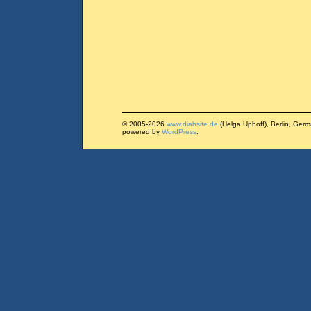
© 2005-2026
www.diabsite.de
(Helga Uphoff), Berlin, Ger
powered by
WordPress
.