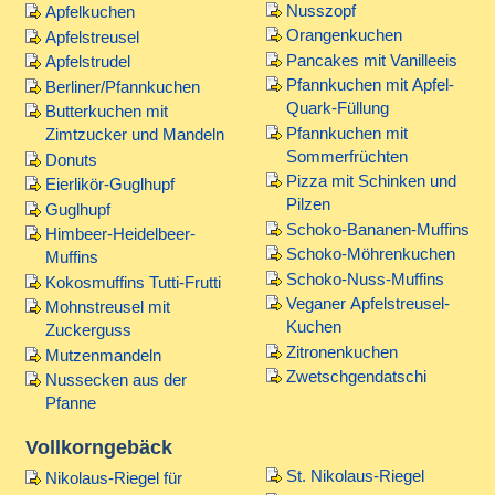
Nusszopf
Apfelkuchen
Orangenkuchen
Apfelstreusel
Pancakes mit Vanilleeis
Apfelstrudel
Pfannkuchen mit Apfel-
Berliner/Pfannkuchen
Quark-Füllung
Butterkuchen mit
Pfannkuchen mit
Zimtzucker und Mandeln
Sommerfrüchten
Donuts
Pizza mit Schinken und
Eierlikör-Guglhupf
Pilzen
Guglhupf
Schoko-Bananen-Muffins
Himbeer-Heidelbeer-
Schoko-Möhrenkuchen
Muffins
Schoko-Nuss-Muffins
Kokosmuffins Tutti-Frutti
Veganer Apfelstreusel-
Mohnstreusel mit
Kuchen
Zuckerguss
Zitronenkuchen
Mutzenmandeln
Zwetschgendatschi
Nussecken aus der
Pfanne
Vollkorngebäck
St. Nikolaus-Riegel
Nikolaus-Riegel für