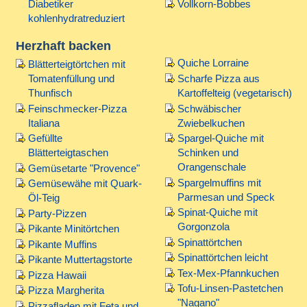
Diabetiker
Vollkorn-Bobbes
kohlenhydratreduziert
Herzhaft backen
Quiche Lorraine
Blätterteigtörtchen mit
Tomatenfüllung und
Scharfe Pizza aus
Thunfisch
Kartoffelteig (vegetarisch)
Feinschmecker-Pizza
Schwäbischer
Italiana
Zwiebelkuchen
Gefüllte
Spargel-Quiche mit
Blätterteigtaschen
Schinken und
Orangenschale
Gemüsetarte "Provence"
Spargelmuffins mit
Gemüsewähe mit Quark-
Parmesan und Speck
Öl-Teig
Spinat-Quiche mit
Party-Pizzen
Gorgonzola
Pikante Minitörtchen
Spinattörtchen
Pikante Muffins
Spinattörtchen leicht
Pikante Muttertagstorte
Tex-Mex-Pfannkuchen
Pizza Hawaii
Tofu-Linsen-Pastetchen
Pizza Margherita
"Nagano"
Pizzafladen mit Feta und