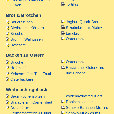
Tortillas
Oliven
Brot & Brötchen
Joghurt-Quark-Brot
Bauernstuten
Kräuterbrot mit Möhren
Bierbrot mit Körnern
Landbrot
Brioche
Osterkranz
Brot mit Walnüssen
Hefezopf
Backen zu Ostern
Osterkranz
Brioche
Russischer Osterkranz
Hefezopf
und Brioche
Kokosmuffins Tutti-Frutti
Osterbäckerei
Weihnachtsgebäck
kohlenhydratreduziert
Baumkuchenspitzen
Rosinenkleckse
Bratäpfel mit Camembert
Schoko-Bananen-Muffins
Bratäpfel mit
Fermentgetreide-Füllung
Schoko-Muckies mit