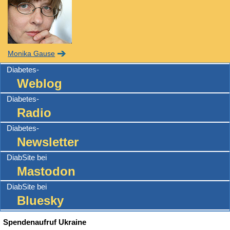
Monika Gause
Diabetes-
Weblog
Diabetes-
Radio
Diabetes-
Newsletter
DiabSite bei
Mastodon
DiabSite bei
Bluesky
Spendenaufruf Ukraine