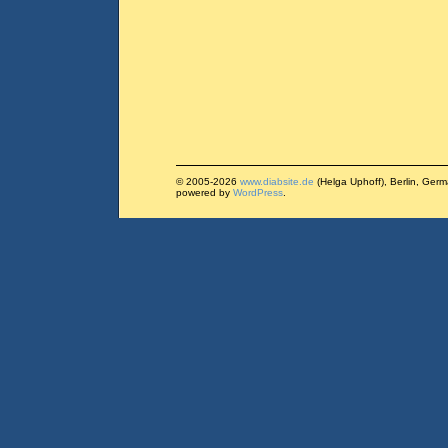
© 2005-2026
www.diabsite.de
(Helga Uphoff), Berlin, Ger
powered by
WordPress
.