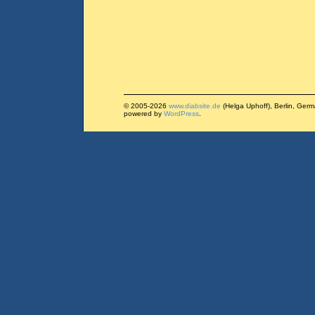
© 2005-2026
www.diabsite.de
(Helga Uphoff), Berlin, Ger
powered by
WordPress
.