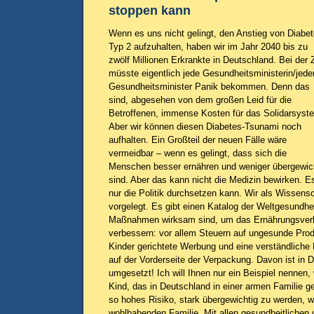
stoppen kann
Wenn es uns nicht gelingt, den Anstieg von Diabe
Typ 2 aufzuhalten, haben wir im Jahr 2040 bis zu
zwölf Millionen Erkrankte in Deutschland. Bei der 
müsste eigentlich jede Gesundheitsministerin/jede
Gesundheitsminister Panik bekommen. Denn das
sind, abgesehen von dem großen Leid für die
Betroffenen, immense Kosten für das Solidarsyst
Aber wir können diesen Diabetes-Tsunami noch
aufhalten. Ein Großteil der neuen Fälle wäre
vermeidbar – wenn es gelingt, dass sich die
Menschen besser ernähren und weniger übergewic
sind. Aber das kann nicht die Medizin bewirken. 
nur die Politik durchsetzen kann. Wir als Wissens
vorgelegt. Es gibt einen Katalog der Weltgesundhe
Maßnahmen wirksam sind, um das Ernährungsverha
verbessern: vor allem Steuern auf ungesunde Prod
Kinder gerichtete Werbung und eine verständlich
auf der Vorderseite der Verpackung. Davon ist in 
umgesetzt! Ich will Ihnen nur ein Beispiel nennen,
Kind, das in Deutschland in einer armen Familie ge
so hohes Risiko, stark übergewichtig zu werden, w
wohlhabenden Familie. Mit allen gesundheitlichen