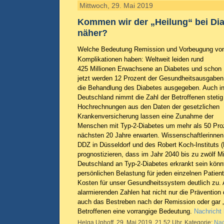
Mittwoch, 29. Mai 2019
Kommen wir der „Heilung“ bei Dia
näher?
Welche Bedeutung Remission und Vorbeugung vo
Komplikationen haben: Weltweit leiden rund
425 Millionen Erwachsene an Diabetes und schon
jetzt werden 12 Prozent der Gesundheitsausgaben 
die Behandlung des Diabetes ausgegeben. Auch i
Deutschland nimmt die Zahl der Betroffenen stetig
Hochrechnungen aus den Daten der gesetzlichen
Krankenversicherung lassen eine Zunahme der
Menschen mit Typ-2-Diabetes um mehr als 50 Proz
nächsten 20 Jahre erwarten. Wissenschaftlerinnen
DDZ in Düsseldorf und des Robert Koch-Instituts (R
prognostizieren, dass im Jahr 2040 bis zu zwölf M
Deutschland an Typ-2-Diabetes erkrankt sein kön
persönlichen Belastung für jeden einzelnen Patie
Kosten für unser Gesundheitssystem deutlich zu. 
alarmierenden Zahlen hat nicht nur die Prävention
auch das Bestreben nach der Remission oder gar „H
Betroffenen eine vorrangige Bedeutung.
Nachricht 
Helga Uphoff, 29. Mai 2019, 21.52 Uhr, Kategorie:
Nac