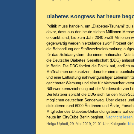
Diabetes Kongress hat heute beg
Politik muss handeln, um „Diabetes-Tsunami“ zu 
davor, dass aus den heute sieben Millionen Mensc
erkrankt sind, bis zum Jahr 2040 zwölf Millionen
gegenwärtig werden hierzulande zwölf Prozent de
die Behandlung der Stoffwechselerkrankung auf
für das Solidarsystem, die einem nationalen Nots
die Deutsche Diabetes Gesellschaft (DDG) anlässl
in Berlin. Die DDG fordert die Politik auf, endlich 
Maßnahmen umzusetzen, darunter eine steuerlich
und eine Entlastung nährwertgünstiger Lebensmitte
gerichteter Werbung und eine für Verbraucher vers
Nährwertkennzeichnung auf der Vorderseite von L
Bei letzterer spricht die DDG sich für den Nutri-Sco
möglichen deutschen Sonderweg. Über dieses und
diskutieren rund 6000 Ärztinnen und Ärzte, Forsch
Mitglieder des Diabetes-Behandlungsteams auf de
heute im CityCube Berlin beginnt.
Nachricht lesen
Helga Uphoff, 29. Mai 2019, 21.01 Uhr, Kategorie:
Nac