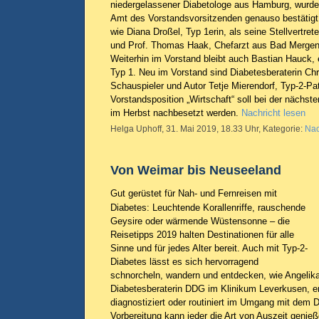
niedergelassener Diabetologe aus Hamburg, wurde
Amt des Vorstandsvorsitzenden genauso bestätigt
wie Diana Droßel, Typ 1erin, als seine Stellvertrete
und Prof. Thomas Haak, Chefarzt aus Bad Mergen
Weiterhin im Vorstand bleibt auch Bastian Hauck, e
Typ 1. Neu im Vorstand sind Diabetesberaterin Chr
Schauspieler und Autor Tetje Mierendorf, Typ-2-Pa
Vorstandsposition „Wirtschaft“ soll bei der nächs
im Herbst nachbesetzt werden.
Nachricht lesen
Helga Uphoff, 31. Mai 2019, 18.33 Uhr, Kategorie:
Nac
Von Weimar bis Neuseeland
Gut gerüstet für Nah- und Fernreisen mit
Diabetes: Leuchtende Korallenriffe, rauschende
Geysire oder wärmende Wüstensonne – die
Reisetipps 2019 halten Destinationen für alle
Sinne und für jedes Alter bereit. Auch mit Typ-2-
Diabetes lässt es sich hervorragend
schnorcheln, wandern und entdecken, wie Angelika
Diabetesberaterin DDG im Klinikum Leverkusen, erk
diagnostiziert oder routiniert im Umgang mit dem D
Vorbereitung kann jeder die Art von Auszeit genieß