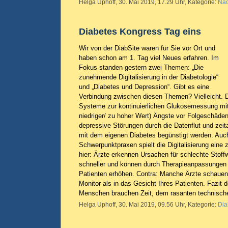
Helga Uphoff, 30. Mai 2019, 17.29 Uhr, Kategorie:
Nac
Diabetes Kongress Tag eins
Wir von der DiabSite waren für Sie vor Ort und
haben schon am 1. Tag viel Neues erfahren. Im
Fokus standen gestern zwei Themen: „Die
zunehmende Digitalisierung in der Diabetologie“
und „Diabetes und Depression“. Gibt es eine
Verbindung zwischen diesen Themen? Vielleicht. D
Systeme zur kontinuierlichen Glukosemessung mit
niedriger/ zu hoher Wert) Ängste vor Folgeschäde
depressive Störungen durch die Datenflut und zei
mit dem eigenen Diabetes begünstigt werden. Auch
Schwerpunktpraxen spielt die Digitalisierung eine
hier: Ärzte erkennen Ursachen für schlechte Stoff
schneller und können durch Therapieanpassungen d
Patienten erhöhen. Contra: Manche Ärzte schauen
Monitor als in das Gesicht Ihres Patienten. Fazit 
Menschen brauchen Zeit, dem rasanten technischen
Helga Uphoff, 30. Mai 2019, 09.56 Uhr, Kategorie:
Dia