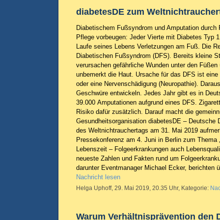
diabetesDE zum Weltnichtraucher
Diabetischem Fußsyndrom und Amputation durch 
Pflege vorbeugen: Jeder Vierte mit Diabetes Typ 1 
Laufe seines Lebens Verletzungen am Fuß. Die R
Diabetischen Fußsyndrom (DFS). Bereits kleine S
verursachen gefährliche Wunden unter den Füßen 
unbemerkt die Haut. Ursache für das DFS ist eine
oder eine Nervenschädigung (Neuropathie). Dara
Geschwüre entwickeln. Jedes Jahr gibt es in Deu
39.000 Amputationen aufgrund eines DFS. Zigaret
Risiko dafür zusätzlich. Darauf macht die gemeinn
Gesundheitsorganisation diabetesDE – Deutsche Di
des Weltnichtrauchertags am 31. Mai 2019 aufme
Pressekonferenz am 4. Juni in Berlin zum Thema 
Lebenszeit – Folgeerkrankungen auch Lebensqualit
neueste Zahlen und Fakten rund um Folgeerkranku
darunter Eventmanager Michael Ecker, berichten ü
Nachricht lesen
Helga Uphoff, 29. Mai 2019, 20.35 Uhr, Kategorie:
Nac
Warum Verhältnisprävention den 