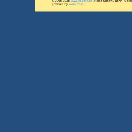
© 2005-2026
www.diabsite.de
(Helga Uphoff), Berlin, Ger
powered by
WordPress
.