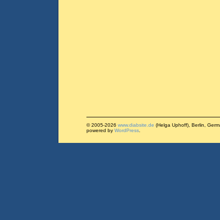
© 2005-2026
www.diabsite.de
(Helga Uphoff), Berlin, Ger
powered by
WordPress
.