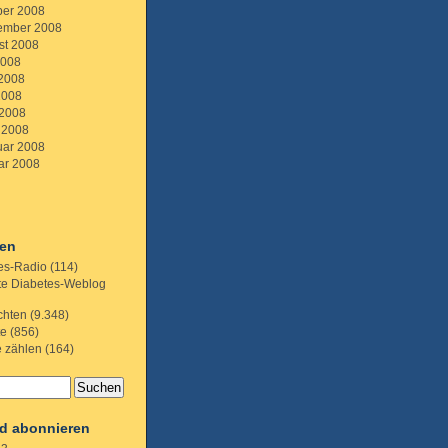
ber 2008
ember 2008
st 2008
2008
 2008
2008
 2008
 2008
uar 2008
ar 2008
ien
es-Radio
(114)
te Diabetes-Weblog
chten
(9.348)
te
(856)
e zählen
(164)
d abonnieren