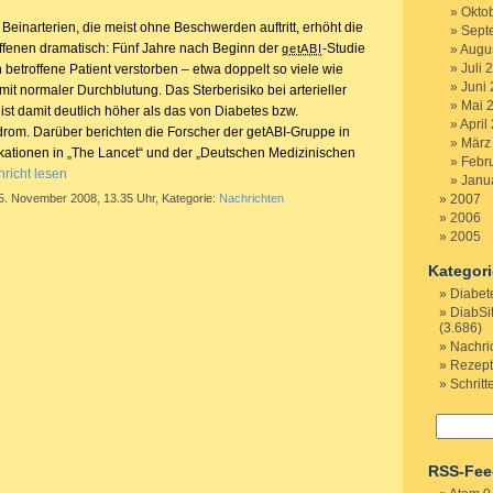
Okto
Beinarterien, die meist ohne Beschwerden auftritt, erhöht die
Sept
offenen dramatisch: Fünf Jahre nach Beginn der
-Studie
getABI
Augu
Juli 
on betroffene Patient verstorben – etwa doppelt so viele wie
Juni
mit normaler Durchblutung. Das Sterberisiko bei arterieller
Mai 
ist damit deutlich höher als das von Diabetes bzw.
April
om. Darüber berichten die Forscher der getABI-Gruppe in
März
ikationen in „The Lancet“ und der „Deutschen Medizinischen
Febr
richt lesen
Janu
 5. November 2008, 13.35 Uhr, Kategorie:
Nachrichten
2007
2006
2005
Kategor
Diabet
DiabSi
(3.686)
Nachri
Rezep
Schritt
RSS-Fee