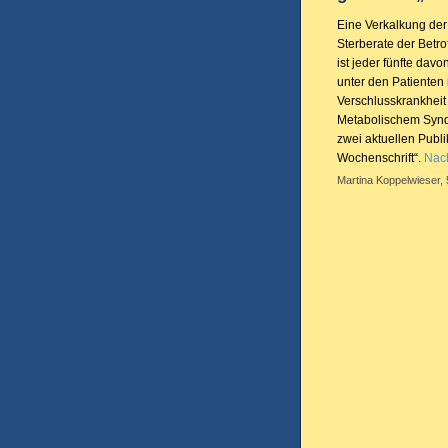
Eine Verkalkung der 
Sterberate der Betr
ist jeder fünfte dav
unter den Patienten 
Verschlusskrankheit 
Metabolischem Syndr
zwei aktuellen Publ
Wochenschrift“.
Nach
Martina Koppelwieser,