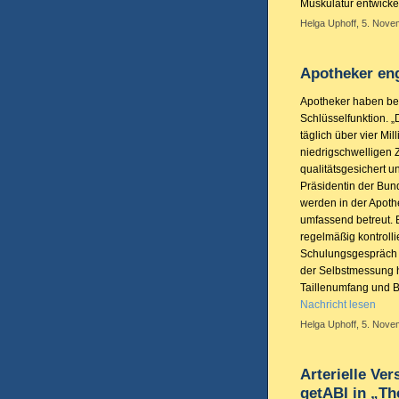
Muskulatur entwicke
Helga Uphoff, 5. Nove
Apotheker eng
Apotheker haben bei
Schlüsselfunktion. 
täglich über vier M
niedrigschwelligen 
qualitätsgesichert 
Präsidentin der Bun
werden in der Apoth
umfassend betreut. B
regelmäßig kontrolli
Schulungsgespräch 
der Selbstmessung 
Taillenumfang und 
Nachricht lesen
Helga Uphoff, 5. Nove
Arterielle Ve
getABI in „Th