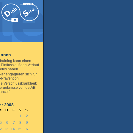
tionen
training kann einen
 Einfluss auf den Verlauf
etes haben
er engagieren sich für
-Prävention
lle Verschlusskrankheit:
ergebnisse von getABI
Lancet“
r 2008
M
D
F
S
S
1
2
5
6
7
8
9
2
13
14
15
16