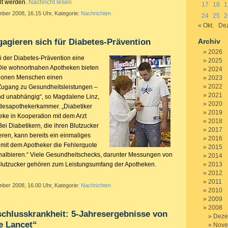
lt werden.
Nachricht lesen
17
18
1
mber 2008, 16.15 Uhr, Kategorie:
Nachrichten
24
25
2
« Okt.
Dez
agieren sich für Diabetes-Prävention
Archiv
2026
 der Diabetes-Prävention eine
2025
„Die wohnortnahen Apotheken bieten
2024
illionen Menschen einen
2023
2022
Zugang zu Gesundheitsleistungen –
2021
und unabhängig“, so Magdalene Linz,
2020
desapothekerkammer. „Diabetiker
2019
eke in Kooperation mit dem Arzt
2018
ei Diabetikern, die ihren Blutzucker
2017
eren, kann bereits ein einmaliges
2016
mit dem Apotheker die Fehlerquote
2015
halbieren.“ Viele Gesundheitschecks, darunter Messungen von
2014
Blutzucker gehören zum Leistungsumfang der Apotheken.
2013
2012
2011
mber 2008, 16.00 Uhr, Kategorie:
Nachrichten
2010
2009
2008
rschlusskrankheit: 5-Jahresergebnisse von
Deze
e Lancet“
Nove