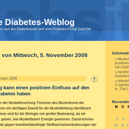
e Diabetes-Weblog
nen aus der Diabeteswelt und vom Diabetes-Portal DiabSite
Informa
e von Mittwoch, 5. November 2008
Muskel
positiven
von Diab
Apothek
Diabetes
ember 2008
Arterie
5-Jahres
g kann einen positiven Einfluss auf den
in „The 
iabetes haben
Novembe
n der Muskelforschung: Forscher des Biozentrums der
M
D
ben ein wichtiges Eiweiß für die Muskelbildung identifiziert.
sse sind für die Biologie von großer Bedeutung, da sie
3
4
r geben, wie Muskelfasern Energie gewinnen. Damit können
nte gegen krankheitsbedingte Stoffwechselveränderungen der
10
11
1