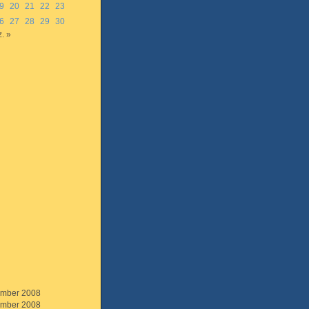
9
20
21
22
23
6
27
28
29
30
. »
mber 2008
mber 2008