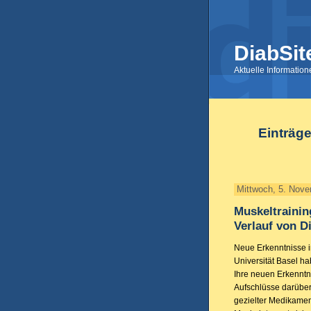
DiabSit
Aktuelle Informatio
Einträg
Mittwoch, 5. Nov
Muskeltrainin
Verlauf von D
Neue Erkenntnisse i
Universität Basel ha
Ihre neuen Erkenntni
Aufschlüsse darübe
gezielter Medikame