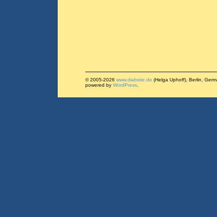
© 2005-2026
www.diabsite.de
(Helga Uphoff), Berlin, Ger
powered by
WordPress
.