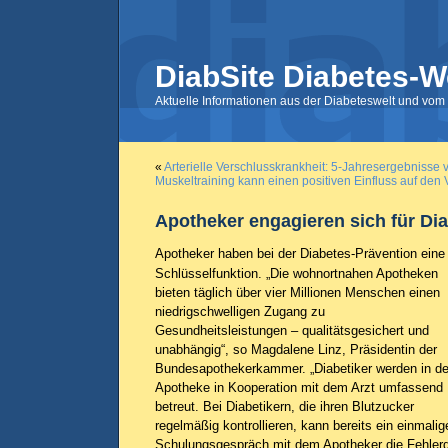
DiabSite Diabetes-W
Aktuelle Informationen aus der Diabeteswelt und vom 
«
Arterielle Verschlusskrankheit: 5-Jahresergebnisse 
Muskeltraining kann einen positiven Einfluss auf den
Apotheker engagieren sich für Di
Apotheker haben bei der Diabetes-Prävention eine
Schlüsselfunktion. „Die wohnortnahen Apotheken
bieten täglich über vier Millionen Menschen einen
niedrigschwelligen Zugang zu
Gesundheitsleistungen – qualitätsgesichert und
unabhängig“, so Magdalene Linz, Präsidentin der
Bundesapothekerkammer. „Diabetiker werden in de
Apotheke in Kooperation mit dem Arzt umfassend
betreut. Bei Diabetikern, die ihren Blutzucker
regelmäßig kontrollieren, kann bereits ein einmalig
Schulungsgespräch mit dem Apotheker die Fehler