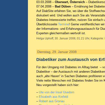
03.03.2008 –
Oberwart, Österreich
– Diabetikers
07.04.2008 –
Bad Düben
– Ernährung bei Diabete
Auf DiabSite erfahren Sie, wo über die Stoffwechs
diskutiert wird. Und wollen auch Sie als Veranstal
Diabetes-Interessierte treffen, nutzen Sie einfach 
Überblicksseite
Termine
! Gerne veröffentlichen wir
der Informations- und Erfahrungsaustausch für Dia
Experten gleichermaßen wertvoll ist.
Helga Uphoff, 30. Januar 2008, 01.21 Uhr, Kategorie:
Dienstag, 29. Januar 2008
Diabetiker zum Austausch von Er
Für den Umgang mit Diabetes im Alltag bietet – vo
Diabetiker – der Austausch mit anderen Diabetikern
auch „alte Hasen“ in Sachen Diabetes profitieren
Viele nette Menschen mit Diabetes finden Sie im 
Neu vorgestellt haben sich hier:
–
Ute von der Insel Usedom
–
Elisabeth aus Krefeld
–
Robert aus Gronau