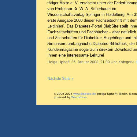
tätiger Ärzte e. V. erscheint unter der Federführun
von Professor Dr. W. A. Scherbaum im
Wissenschaftsverlag Springer in Heidelberg. Am 31
erste Ausgabe 2008 dieser Fachzeitschrift mit dem 
Leitlinien“. Das Diabetes-Portal DiabSite stellt Ihn
Fachzeitschriften und Fachbücher – aber natürlic
und Zeitschriften für Diabetiker, Angehörige und I
Sie unsere umfangreiche Diabetes-Bibliothek, die 
Kundenmagazine sogar zum direkten Download bere
Ihnen eine interessante Lektüre!
Helga Uphoff, 25. Januar 2008, 21.09 Uhr, Kategorie:
Nächste Seite »
© 2005-2026
www.diabsite.de
(Helga Uphoff), Berlin, Ger
powered by
WordPress
.