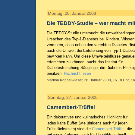
Montag, 28. Januar 2008
Die TEDDY-Studie – wer macht mi
Die TEDDY-Studie untersucht die umweltbedingte
Ursachen des Typ-1-Diabetes bei Kindern. Wissens
vermuten, dass neben den vererbten Diabetes-Ris
auch die Umwelt die Entstehung von Typ-1-Diabet
bewirken kann. Um diese Umwelteinflüsse genaue
erforschen zu können, sucht das Institut für
Diabetesforschung Säuglinge, die Diabetes-Risiko
besitzen.
Nachricht lesen
Martina Koppelwieser, 28. Januar 2008, 16.18 Uhr, Ka
Sonntag, 27. Januar 2008
Camembert-Trüffel
Ein dekoratives und kulinarisches Highlight für
jedes kalte Buffet (wie übrigens auch für jeden
Frühstückstisch) sind die
Camembert-Trüffel
, die
mit wenig Aufwand auch für Ungeübte schnell