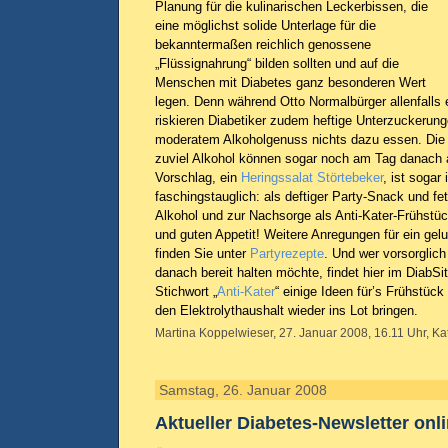
Planung für die kulinarischen Leckerbissen, die
eine möglichst solide Unterlage für die
bekanntermaßen reichlich genossene
„Flüssignahrung“ bilden sollten und auf die
Menschen mit Diabetes ganz besonderen Wert
legen. Denn während Otto Normalbürger allenfalls e
riskieren Diabetiker zudem heftige Unterzuckerung
moderatem Alkoholgenuss nichts dazu essen. Die
zuviel Alkohol können sogar noch am Tag danach a
Vorschlag, ein
Heringssalat Störtebeker
, ist sogar 
faschingstauglich: als deftiger Party-Snack und fe
Alkohol und zur Nachsorge als Anti-Kater-Frühstüc
und guten Appetit! Weitere Anregungen für ein ge
finden Sie unter
Partyrezepte
. Und wer vorsorglich
danach bereit halten möchte, findet hier im DiabS
Stichwort „
Anti-Kater
“ einige Ideen für’s Frühstück
den Elektrolythaushalt wieder ins Lot bringen.
Martina Koppelwieser, 27. Januar 2008, 16.11 Uhr, Ka
Samstag, 26. Januar 2008
Aktueller Diabetes-Newsletter onl