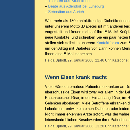
–
Thorsten aus Bruchköbel
–
Beate aus Adendorf bei Lüneburg
–
Sebastian aus Aurich
Weit mehr als 130 kontaktfreudige Diabetikerinnen
unter unserem Motto „Diabetes ist mit anderen leic
vorgestellt und freuen sich auf Ihre E-Mails! Knüp
neue Kontakte, und schreiben Sie ein paar netten 
stellen sich selbst in unserem
Kontaktforum
zum E
um den Alltag mit Diabetes vor. Dann können Men
Ihnen eine E-Mail schreiben.
Helga Uphoff, 29. Januar 2008, 22.46 Uhr, Kategorie:
Wenn Eisen krank macht
Viele Hämochromatose-Patienten erkranken an Di
überschüssige Eisen wird zwar vor allem in der Leb
Bauchspeicheldrüse, in der Hirnanhangdrüse, im H
Gelenken abgelagert. Viele Betroffene erkranken d
Leberkrebs, entwickeln einen Diabetes oder leiden
Nicht immer erkennen Ärzte sofort, was der wahre 
lebensbedrohlichen Beschwerden ihrer Patienten i
Helga Uphoff, 29. Januar 2008, 13.20 Uhr, Kategorie: