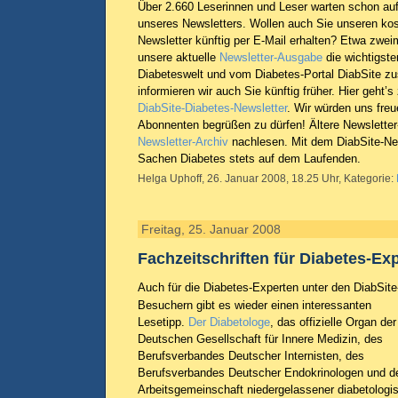
Über 2.660 Leserinnen und Leser warten schon au
unseres Newsletters. Wollen auch Sie unseren ko
Newsletter künftig per E-Mail erhalten? Etwa zwei
unsere aktuelle
Newsletter-Ausgabe
die wichtigste
Diabeteswelt und vom Diabetes-Portal DiabSite 
informieren wir auch Sie künftig früher. Hier geht’s
DiabSite-Diabetes-Newsletter
. Wir würden uns freu
Abonnenten begrüßen zu dürfen! Ältere Newslette
Newsletter-Archiv
nachlesen. Mit dem DiabSite-New
Sachen Diabetes stets auf dem Laufenden.
Helga Uphoff, 26. Januar 2008, 18.25 Uhr, Kategorie:
Freitag, 25. Januar 2008
Fachzeitschriften für Diabetes-Ex
Auch für die Diabetes-Experten unter den DiabSite
Besuchern gibt es wieder einen interessanten
Lesetipp.
Der Diabetologe
, das offizielle Organ der
Deutschen Gesellschaft für Innere Medizin, des
Berufsverbandes Deutscher Internisten, des
Berufsverbandes Deutscher Endokrinologen und d
Arbeitsgemeinschaft niedergelassener diabetologi