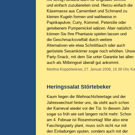
und einfach zuzubereiten sind. Hierzu einfach die
Käsemasse aus Camembert und Schmand zu
kleinen Kugeln formen und wahlweise in
Paprikapulver, Curry, Kümmel, Petersilie oder
geriebenem Pumpernickel wälzen. Aber natürlich
können Sie Ihre Phantasie spielen lassen und
die Geschmacksvielfalt durch weitere
Alternativen wie etwa Schnittlauch oder auch
geröstete Sesamkörner sogar noch erhöhen. Unser
Party-Snack, mit dem Sie unter Garantie bei allen
auch als Mitbringsel überall gut ankommt.
Martina Koppelwieser, 27. Januar 2008, 16.38 Uhr, Ka
Heringssalat Störtebeker
Kaum liegen die Weihnachtsfeiertage und der
Jahreswechsel hinter uns, da steht auch schon
der Karneval wieder vor der Tür. In diesem Jahr
sogar so früh wie seit langem nicht mehr: Schon
am 4. Februar ist Rosenmontag! Wer also eine
Faschingsparty plant, muss sich nicht nur mit
den Einladungen sputen, sondern auch mit der