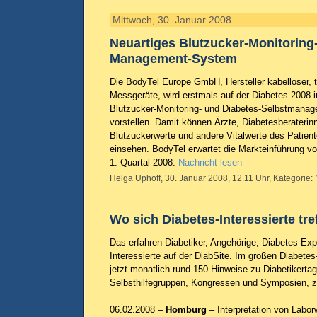
Mittwoch, 30. Januar 2008
Neuartiges Blutzucker-Monitoring
Management-System
Die BodyTel Europe GmbH, Hersteller kabelloser, 
Messgeräte, wird erstmals auf der Diabetes 2008 i
Blutzucker-Monitoring- und Diabetes-Selbstmana
vorstellen. Damit können Ärzte, Diabetesberaterin
Blutzuckerwerte und andere Vitalwerte des Patiente
einsehen. BodyTel erwartet die Markteinführung vo
1. Quartal 2008.
Nachricht lesen
Helga Uphoff, 30. Januar 2008, 12.11 Uhr, Kategorie:
Wo sich Diabetes-Interessierte tre
Das erfahren Diabetiker, Angehörige, Diabetes-Ex
Interessierte auf der DiabSite. Im großen Diabetes
jetzt monatlich rund 150 Hinweise zu Diabetikerta
Selbsthilfegruppen, Kongressen und Symposien, z
06.02.2008 –
Homburg
– Interpretation von Labor