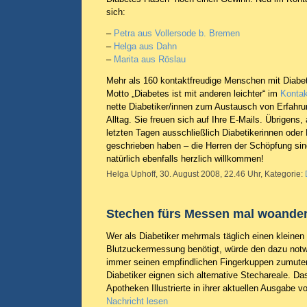
sich:
–
Petra aus Vollersode b. Bremen
–
Helga aus Dahn
–
Marita aus Röslau
Mehr als 160 kontaktfreudige Menschen mit Diabe
Motto „Diabetes ist mit anderen leichter“ im
Kontak
nette Diabetiker/innen zum Austausch von Erfahr
Alltag. Sie freuen sich auf Ihre E-Mails. Übrigens
letzten Tagen ausschließlich Diabetikerinnen oder
geschrieben haben – die Herren der Schöpfung si
natürlich ebenfalls herzlich willkommen!
Helga Uphoff, 30. August 2008, 22.46 Uhr, Kategorie:
Stechen fürs Messen mal woande
Wer als Diabetiker mehrmals täglich einen kleinen 
Blutzuckermessung benötigt, würde den dazu notw
immer seinen empfindlichen Fingerkuppen zumuten.
Diabetiker eignen sich alternative Stechareale. Da
Apotheken Illustrierte in ihrer aktuellen Ausgabe
Nachricht lesen