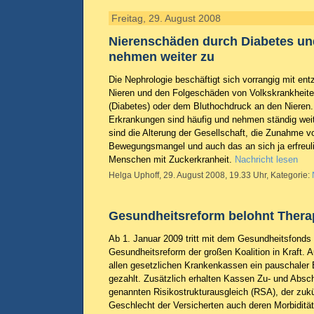
Freitag, 29. August 2008
Nierenschäden durch Diabetes un
nehmen weiter zu
Die Nephrologie beschäftigt sich vorrangig mit ent
Nieren und den Folgeschäden von Volkskrankheite
(Diabetes) oder dem Bluthochdruck an den Nieren
Erkrankungen sind häufig und nehmen ständig weit
sind die Alterung der Gesellschaft, die Zunahme 
Bewegungsmangel und auch das an sich ja erfreul
Menschen mit Zuckerkranheit.
Nachricht lesen
Helga Uphoff, 29. August 2008, 19.33 Uhr, Kategorie:
Gesundheitsreform belohnt Therap
Ab 1. Januar 2009 tritt mit dem Gesundheitsfonds
Gesundheitsreform der großen Koalition in Kraft. 
allen gesetzlichen Krankenkassen ein pauschaler 
gezahlt. Zusätzlich erhalten Kassen Zu- und Abs
genannten Risikostrukturausgleich (RSA), der zukü
Geschlecht der Versicherten auch deren Morbidität