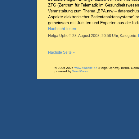
ZTG (Zentrum für Telematik im Gesundheitswese
Veranstaltung zum Thema „EPA.nrw – datenschutz-
Aspekte elektronischer Patientenaktensysteme“ br
gemeinsam mit Juristen und Experten aus der Indu
Nachricht lesen
Helga Uphoff, 28. August 2008, 20.58 Uhr, Kategorie:
Nächste Seite »
© 2005-2026
www.diabsite.de
(Helga Uphoff), Berlin, Ger
powered by
WordPress
.