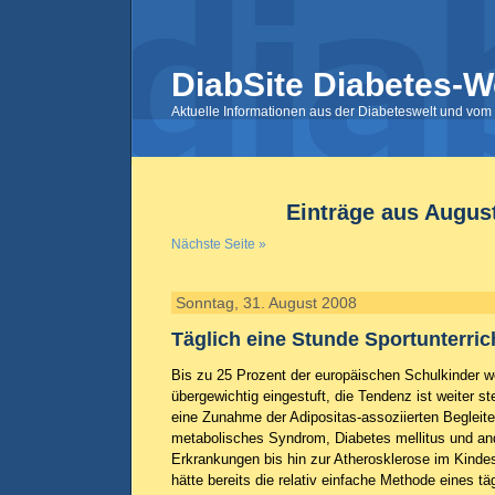
DiabSite Diabetes-W
Aktuelle Informationen aus der Diabeteswelt und vom 
Einträge aus Augus
Nächste Seite »
Sonntag, 31. August 2008
Täglich eine Stunde Sportunterric
Bis zu 25 Prozent der europäischen Schulkinder w
übergewichtig eingestuft, die Tendenz ist weiter st
eine Zunahme der Adipositas-assoziierten Begleit
metabolisches Syndrom, Diabetes mellitus und an
Erkrankungen bis hin zur Atherosklerose im Kindes
hätte bereits die relativ einfache Methode eines tä