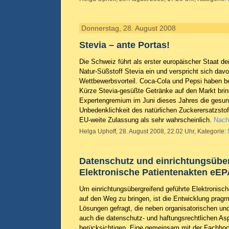
Donnerstag, 28. August 2008
Stevia – ante Portas!
Die Schweiz führt als erster europäischer Staat d
Natur-Süßstoff Stevia ein und verspricht sich dav
Wettbewerbsvorteil. Coca-Cola und Pepsi haben be
Kürze Stevia-gesüßte Getränke auf den Markt brin
Expertengremium im Juni dieses Jahres die gesun
Unbedenklichkeit des natürlichen Zuckerersatzstoffe
EU-weite Zulassung als sehr wahrscheinlich.
Nachr
Helga Uphoff, 28. August 2008, 22.02 Uhr, Kategorie:
Datenschutz und einrichtungsübe
Elektronische Patientenakten eEP
Um einrichtungsübergreifend geführte Elektronisc
auf den Weg zu bringen, ist die Entwicklung pragma
Lösungen gefragt, die neben organisatorischen un
auch die datenschutz- und haftungsrechtlichen As
berücksichtigen. Eine gemeinsam mit der Fachho