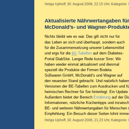
Helga Uphoff, 30. August 2008, 22.15 Uhr, Kategorie:
Aktualisierte Nährwertangaben für
McDonald’s- und Wagner-Produkt
Nichts bleibt wie es war. Das gilt nicht nur für
das Leben an sich und überhaupt, sondern auch
für die Zusammensetzung unserer Lebensmittel
und ergo für die
-Tabellen
auf dem Diabetes-
BE
Portal DiabSite. Langer Rede kurzer Sinn: Wir
haben wieder einmal aktualisiert und diesmal
speziell die Produkte der Firmen Bodeta
Süßwaren GmbH, McDonald’s und Wagner auf
den neuesten Stand gebracht. Und natürlich haben
Versionen der BE-Tabellen zum Ausdrucken und f
heimischen Rechner für Sie hinterlegt. Ein Update 
Außerdem bietet der Bereich
Ernährung
auf der Di
Informationen, nützliche Küchentipps und inzwisc
BE- und weiteren Nährwertangaben für Menschen 
Empfehlung: Ein Besuch dieser Seiten lohnt imme
Helga Uphoff, 30. August 2008, 21.23 Uhr, Kategorie: