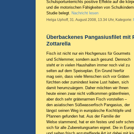
Schulsportunterrichts positive Effekte auf die körp
und die motorischen Fähigkeiten von Schulkindern, 
Studie belegt.
Nachricht lesen
Helga Uphoff, 31. August 2008, 13.34 Uhr, Kategorie:
Überbackenes Pangasiusfilet mit 
Zottarella
Fisch ist nicht nur ein Hochgenuss für Gourmets
und Schlemmer, sondern auch gesund. Dennoch
steht er in vielen Haushalten immer noch viel zu
selten auf dem Speiseplan. Ein Grund hierfür
mag sein, dass viele Menschen sich vor Gräten
fürchten oder zumindest keine Lust haben, sich
damit herumzuärgern. Daher möchten wir Ihnen
heute einen zwar nicht vollkommen grätenfreien,
aber doch sehr grätenarmen Fisch vorstellen –
den asiatischen Süßwasserfisch Pangasius, der
längst seinen Weg in europäische Kochtöpfe und
Pfannen gefunden hat. Aus der Familie der
Welse stammend, hat er ein festes und sehr schm
sich für alle Zubereitungsarten eignet. Die in Euro
und selten frisch anzutreffende Art ist dabei mit k