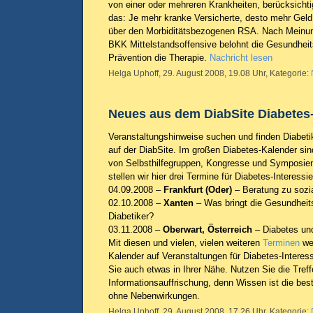
von einer oder mehreren Krankheiten, berücksichti
das: Je mehr kranke Versicherte, desto mehr Geld
über den Morbiditätsbezogenen RSA. Nach Meinu
BKK Mittelstandsoffensive belohnt die Gesundheits
Prävention die Therapie.
Nachricht lesen
Helga Uphoff, 29. August 2008, 19.08 Uhr, Kategorie:
Neues aus dem DiabSite Diabetes
Veranstaltungshinweise suchen und finden Diabeti
auf der DiabSite. Im großen Diabetes-Kalender sin
von Selbsthilfegruppen, Kongresse und Symposien
stellen wir hier drei Termine für Diabetes-Interessie
04.09.2008 –
Frankfurt (Oder)
– Beratung zu sozi
02.10.2008 –
Xanten
– Was bringt die Gesundheit
Diabetiker?
03.11.2008 –
Oberwart, Österreich
– Diabetes un
Mit diesen und vielen, vielen weiteren
Terminen
wei
Kalender auf Veranstaltungen für Diabetes-Interess
Sie auch etwas in Ihrer Nähe. Nutzen Sie die Treff
Informationsauffrischung, denn Wissen ist die be
ohne Nebenwirkungen.
Helga Uphoff, 29. August 2008, 17.26 Uhr, Kategorie: