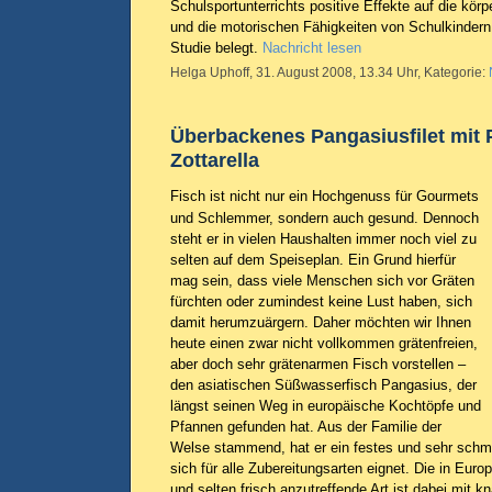
Schulsportunterrichts positive Effekte auf die körp
und die motorischen Fähigkeiten von Schulkindern, 
Studie belegt.
Nachricht lesen
Helga Uphoff, 31. August 2008, 13.34 Uhr, Kategorie:
Überbackenes Pangasiusfilet mit 
Zottarella
Fisch ist nicht nur ein Hochgenuss für Gourmets
und Schlemmer, sondern auch gesund. Dennoch
steht er in vielen Haushalten immer noch viel zu
selten auf dem Speiseplan. Ein Grund hierfür
mag sein, dass viele Menschen sich vor Gräten
fürchten oder zumindest keine Lust haben, sich
damit herumzuärgern. Daher möchten wir Ihnen
heute einen zwar nicht vollkommen grätenfreien,
aber doch sehr grätenarmen Fisch vorstellen –
den asiatischen Süßwasserfisch Pangasius, der
längst seinen Weg in europäische Kochtöpfe und
Pfannen gefunden hat. Aus der Familie der
Welse stammend, hat er ein festes und sehr schm
sich für alle Zubereitungsarten eignet. Die in Euro
und selten frisch anzutreffende Art ist dabei mit k