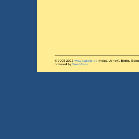
© 2005-2026
www.diabsite.de
(Helga Uphoff), Berlin, Ger
powered by
WordPress
.