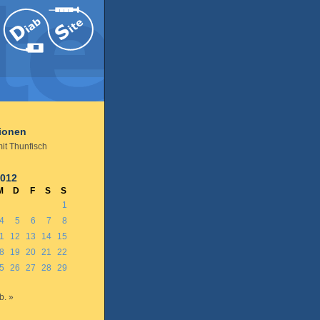
tionen
it Thunfisch
2012
M
D
F
S
S
1
4
5
6
7
8
1
12
13
14
15
8
19
20
21
22
5
26
27
28
29
b. »