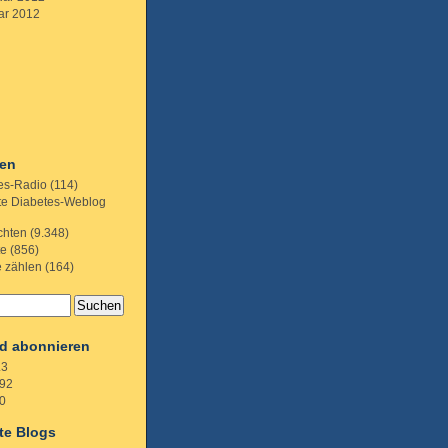
ar 2012
ien
es-Radio
(114)
te Diabetes-Weblog
chten
(9.348)
te
(856)
e zählen
(164)
d abonnieren
.3
92
0
te Blogs