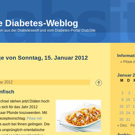
e Diabetes-Weblog
nen aus der Diabeteswelt und vom Diabetes-Portal DiabSite
Informa
ge von Sonntag, 15. Januar 2012
Pilaw m
Januar 
M
D
ar 2012
nfisch
2
3
9
10
1
hsel stehen jetzt Diäten hoch
16
17
1
 sich für das Jahr 2012
aar Pfunde loszuwerden. Mit
23
24
2
ezeptvorschlag:
Pilaw mit
30
31
 auch bei Ihnen gelingen. Die
« Dez.
Fe
s ursprünglich orientalische
Archiv