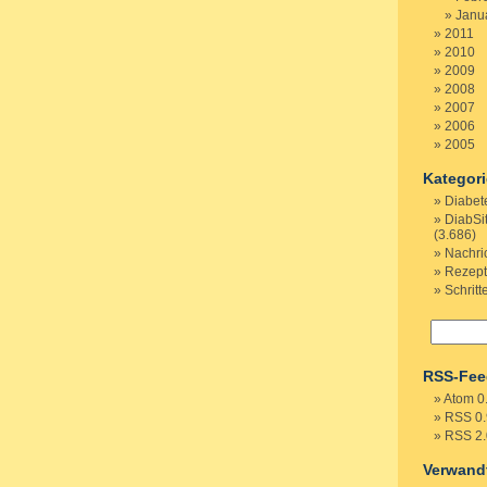
Janu
2011
2010
2009
2008
2007
2006
2005
Kategor
Diabet
DiabSi
(3.686)
Nachri
Rezep
Schritt
RSS-Fee
Atom 0
RSS 0.
RSS 2.
Verwand