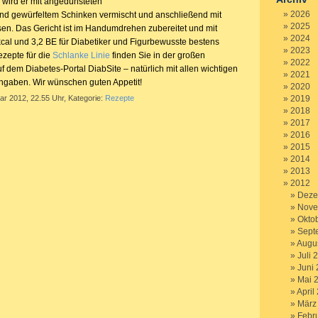
er wird er mit angedünsteten
2026
nd gewürfeltem Schinken vermischt und anschließend mit
2025
en. Das Gericht ist im Handumdrehen zubereitet und mit
2024
cal und 3,2 BE für Diabetiker und Figurbewusste bestens
2023
ezepte für die
Schlanke Linie
finden Sie in der großen
2022
f dem Diabetes-Portal DiabSite – natürlich mit allen wichtigen
2021
ngaben. Wir wünschen guten Appetit!
2020
ar 2012, 22.55 Uhr, Kategorie:
Rezepte
2019
2018
2017
2016
2015
2014
2013
2012
Deze
Nove
Okto
Sept
Augu
Juli 
Juni
Mai 
April
März
Febr