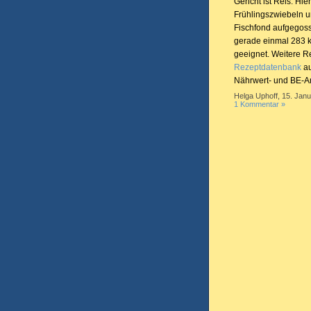
Gericht ist Reis. Hi
Frühlingszwiebeln u
Fischfond aufgegoss
gerade einmal 283 k
geeignet. Weitere R
Rezeptdatenbank
au
Nährwert- und BE-A
Helga Uphoff, 15. Janu
1 Kommentar »