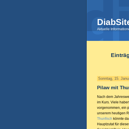
DiabSit
Aktuelle Informatio
Einträ
Sonntag, 15. Janu
Pilaw mit Thu
Nach dem Jahreswec
im Kurs. Viele haben
vorgenommen, ein p
unserem heutigen R
Thunfisch
könnte das
Hauptzutat für diese