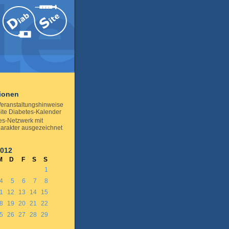
tionen
eranstaltungshinweise
ite Diabetes-Kalender
es-Netzwerk mit
arakter ausgezeichnet
2012
M
D
F
S
S
1
4
5
6
7
8
1
12
13
14
15
8
19
20
21
22
5
26
27
28
29