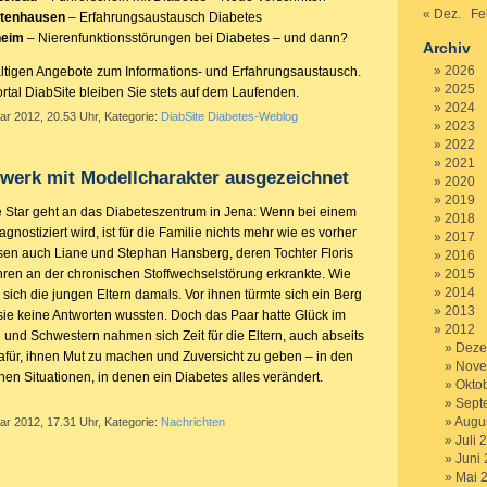
« Dez.
Fe
ntenhausen
– Erfahrungsaustausch Diabetes
heim
– Nierenfunktionsstörungen bei Diabetes – und dann?
Archiv
2026
fältigen Angebote zum Informations- und Erfahrungsaustausch.
2025
rtal DiabSite bleiben Sie stets auf dem Laufenden.
2024
ar 2012, 20.53 Uhr, Kategorie:
DiabSite Diabetes-Weblog
2023
2022
2021
werk mit Modellcharakter ausgezeichnet
2020
2019
ne Star geht an das Diabeteszentrum in Jena: Wenn bei einem
2018
gnostiziert wird, ist für die Familie nichts mehr wie es vorher
2017
sen auch Liane und Stephan Hansberg, deren Tochter Floris
2016
ahren an der chronischen Stoffwechselstörung erkrankte. Wie
2015
2014
 sich die jungen Eltern damals. Vor ihnen türmte sich ein Berg
2013
 sie keine Antworten wussten. Doch das Paar hatte Glück im
2012
 und Schwestern nahmen sich Zeit für die Eltern, auch abseits
Deze
afür, ihnen Mut zu machen und Zuversicht zu geben – in den
Nove
chen Situationen, in denen ein Diabetes alles verändert.
Okto
Sept
Augu
ar 2012, 17.31 Uhr, Kategorie:
Nachrichten
Juli 
Juni
Mai 