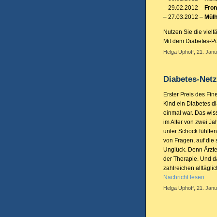
– 29.02.2012 –
Fro
– 27.03.2012 –
Mül
Nutzen Sie die viel
Mit dem Diabetes-Po
Helga Uphoff, 21. Janu
Diabetes-Netz
Erster Preis des Fi
Kind ein Diabetes dia
einmal war. Das wis
im Alter von zwei J
unter Schock fühlten
von Fragen, auf die
Unglück. Denn Ärzte
der Therapie. Und d
zahlreichen alltägli
Nachricht lesen
Helga Uphoff, 21. Janu