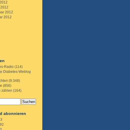
 2012
 2012
uar 2012
ar 2012
ien
es-Radio
(114)
te Diabetes-Weblog
chten
(9.348)
te
(856)
e zählen
(164)
d abonnieren
.3
92
0