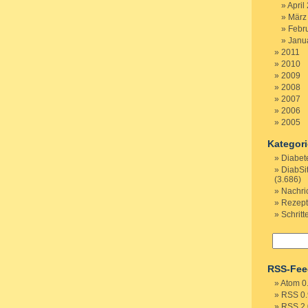
April
März
Febr
Janu
2011
2010
2009
2008
2007
2006
2005
Kategor
Diabet
DiabSi
(3.686)
Nachri
Rezep
Schritt
RSS-Fee
Atom 0
RSS 0.
RSS 2.