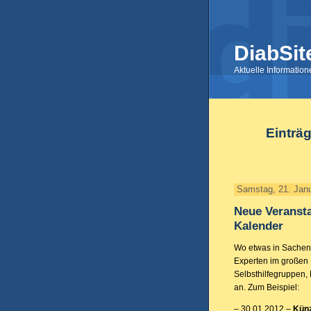
DiabSit
Aktuelle Informatio
Einträ
Samstag, 21. Jan
Neue Veransta
Kalender
Wo etwas in Sachen D
Experten im großen
Selbsthilfegruppen,
an. Zum Beispiel:
– 30.01.2012 –
Kün