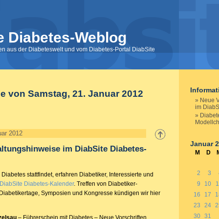
e Diabetes-Weblog
nen aus der Diabeteswelt und vom Diabetes-Portal DiabSite
Informa
ge von Samstag, 21. Januar 2012
Neue V
im DiabS
Diabet
Modellch
uar 2012
Januar 
ltungshinweise im DiabSite Diabetes-
M
D
2
3
iabetes stattfindet, erfahren Diabetiker, Interessierte und
DiabSite Diabetes-Kalender
. Treffen von Diabetiker-
9
10
1
 Diabetikertage, Symposien und Kongresse kündigen wir hier
16
17
1
23
24
2
30
31
zelsau
– Führerschein mit Diabetes – Neue Vorschriften