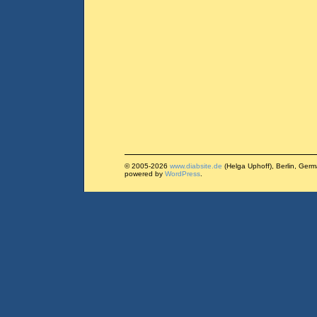
© 2005-2026
www.diabsite.de
(Helga Uphoff), Berlin, Ger
powered by
WordPress
.