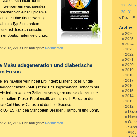
Diabetes ist nicht nur in
23
24
2
rn weltweit ein wachsendes
30
31
prechen von einer Epidemie.
« Dez.
Fe
ozent der Fälle übergewichtige
abetes Typ 2 erkranken.
Archiv
erkt, ist diese chronische
2026
ihrer Spätschäden gefürchtet.
2025
2024
ar 2012, 22.03 Uhr, Kategorie:
Nachrichten
2023
2022
2021
e Makuladegeneration und diabetische
2020
2019
im Fokus
2018
2017
len im Auge verhindert Erblinden: Bisher gibt es für die
2016
uladegeneration (AMD) keine Heilungschancen, sondern nur
2015
 Absterben weiterer Zellen zu verzögern und so die zentrale
2014
u erhalten. Dieser Problematik widmen sich Forscher der
2013
tät Carl Gustav Carus und der Life-Science-
2012
oKG (LSI) an den Standorten Dresden, Hamburg und Bonn.
Deze
Nove
Okto
ar 2012, 21.56 Uhr, Kategorie:
Nachrichten
Sept
Augu