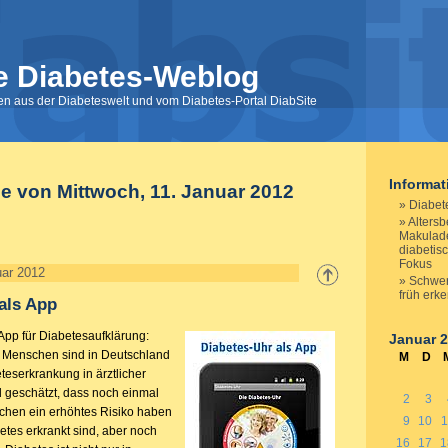
e Diabetes-Weblog
nen aus der Diabeteswelt und vom Diabetes-Portal DiabSite
Informa
ge von Mittwoch, 11. Januar 2012
Diabet
Altersb
Makulad
diabetis
Fokus
uar 2012
Schwer
früh erk
als App
pp für Diabetesaufklärung:
Januar 
n Menschen sind in Deutschland
M
D
teserkrankung in ärztlicher
 geschätzt, dass noch einmal
2
3
chen ein erhöhtes Risiko haben
9
10
1
etes erkrankt sind, aber noch
16
17
1