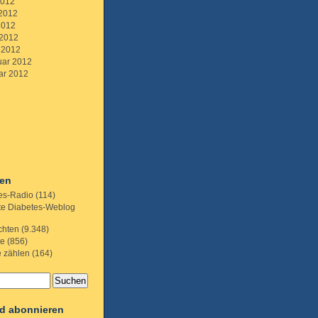
2012
 2012
2012
 2012
 2012
uar 2012
ar 2012
ien
es-Radio
(114)
te Diabetes-Weblog
chten
(9.348)
te
(856)
e zählen
(164)
d abonnieren