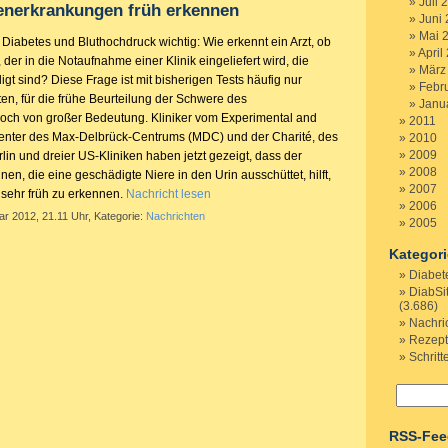
Juli 
enerkrankungen früh erkennen
Juni
Mai 
i Diabetes und Bluthochdruck wichtig: Wie erkennt ein Arzt, ob
April
 der in die Notaufnahme einer Klinik eingeliefert wird, die
März
gt sind? Diese Frage ist mit bisherigen Tests häufig nur
Febr
en, für die frühe Beurteilung der Schwere des
Janu
doch von großer Bedeutung. Kliniker vom Experimental and
2011
enter des Max-Delbrück-Centrums (MDC) und der Charité, des
2010
2009
lin und dreier US-Kliniken haben jetzt gezeigt, dass der
2008
en, die eine geschädigte Niere in den Urin ausschüttet, hilft,
2007
 sehr früh zu erkennen.
Nachricht lesen
2006
ar 2012, 21.11 Uhr, Kategorie:
Nachrichten
2005
Kategor
Diabet
DiabSi
(3.686)
Nachri
Rezep
Schritt
RSS-Fee