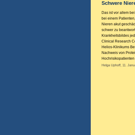
Schwere Nier
Das ist vor allem be
bei einem Patienten,
Nieren akut geschädi
schwer zu beantwort
Krankheitsbildes je
Clinical Research C
Helios-Klinikums Ber
Nachweis von Protein
Hochrisikopatienten
Helga Uphoff, 11. Janu