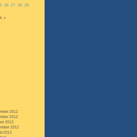
5
26
27
28
29
b. »
mber 2012
mber 2012
ber 2012
ember 2012
st 2012