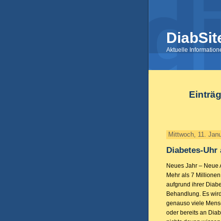
DiabSit
Aktuelle Informatio
Einträ
Mittwoch, 11. Jan
Diabetes-Uhr 
Neues Jahr – Neue A
Mehr als 7 Millione
aufgrund ihrer Diabe
Behandlung. Es wird
genauso viele Mens
oder bereits an Diab