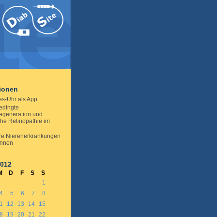
tionen
es-Uhr als App
edingte
egeneration und
che Retinopathie im
e Nierenerkrankungen
ennen
2012
M
D
F
S
S
1
4
5
6
7
8
1
12
13
14
15
8
19
20
21
22