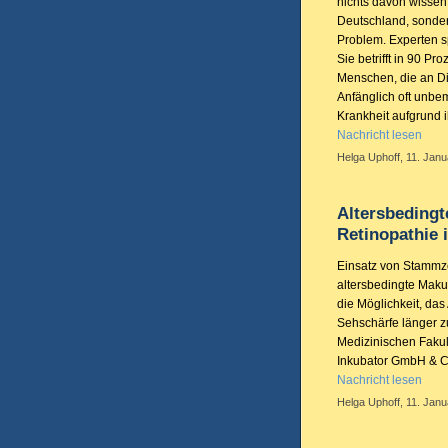
nichts davon wissen. 
Deutschland, sonde
Problem. Experten s
Sie betrifft in 90 Pr
Menschen, die an Di
Anfänglich oft unbem
Krankheit aufgrund 
Nachricht lesen
Helga Uphoff, 11. Janu
Altersbedingt
Retinopathie 
Einsatz von Stammzel
altersbedingte Mak
die Möglichkeit, das
Sehschärfe länger z
Medizinischen Fakul
Inkubator GmbH & C
Nachricht lesen
Helga Uphoff, 11. Janu