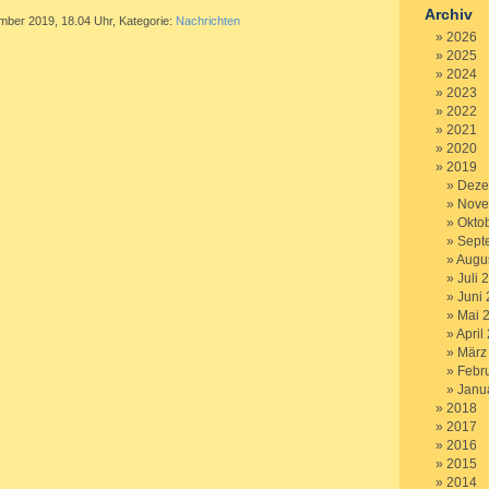
Archiv
mber 2019, 18.04 Uhr, Kategorie:
Nachrichten
2026
2025
2024
2023
2022
2021
2020
2019
Deze
Nove
Okto
Sept
Augu
Juli 
Juni
Mai 
April
März
Febr
Janu
2018
2017
2016
2015
2014