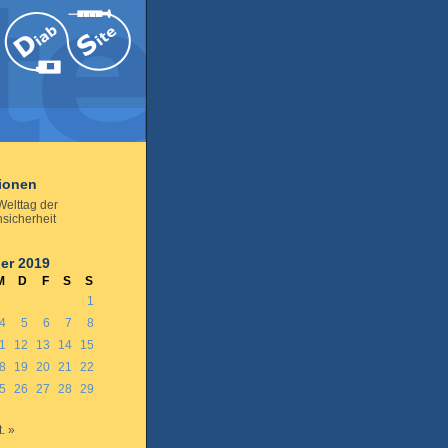
tionen
Welttag der
nsicherheit
er 2019
M
D
F
S
S
1
4
5
6
7
8
1
12
13
14
15
8
19
20
21
22
5
26
27
28
29
. »