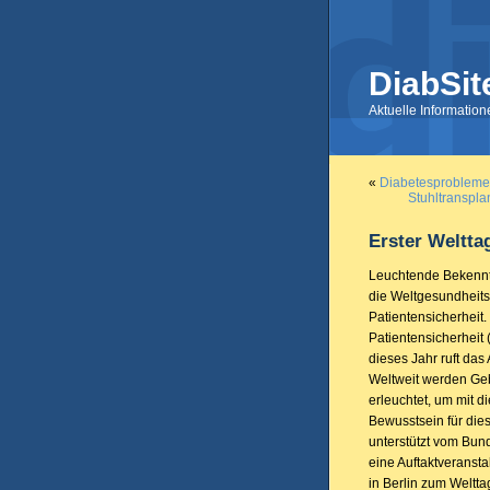
DiabSit
Aktuelle Informatio
«
Diabetesprobleme 
Stuhltranspla
Erster Weltta
Leuchtende Bekenntn
die Weltgesundheits
Patientensicherheit.
Patientensicherheit 
dieses Jahr ruft da
Weltweit werden Ge
erleuchtet, um mit 
Bewusstsein für die
unterstützt vom Bun
eine Auftaktveranst
in Berlin zum Weltta