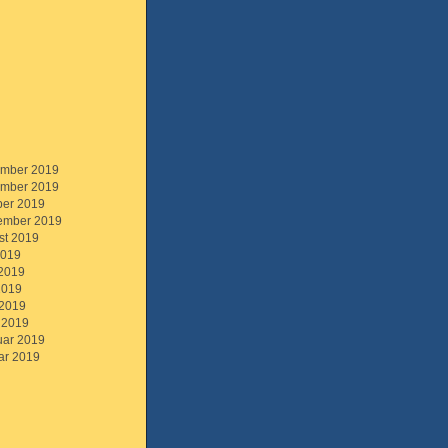
mber 2019
mber 2019
ber 2019
ember 2019
st 2019
2019
 2019
2019
 2019
 2019
uar 2019
ar 2019