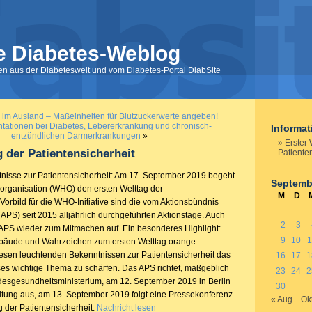
e Diabetes-Weblog
nen aus der Diabeteswelt und vom Diabetes-Portal DiabSite
im Ausland – Maßeinheiten für Blutzuckerwerte angeben!
ntationen bei Diabetes, Lebererkrankung und chronisch-
Informa
entzündlichen Darmerkrankungen
»
Erster 
g der Patientensicherheit
Patiente
isse zur Patientensicherheit: Am 17. September 2019 begeht
Septemb
organisation (WHO) den ersten Welttag der
M
D
 Vorbild für die WHO-Initiative sind die vom Aktionsbündnis
(APS) seit 2015 alljährlich durchgeführten Aktionstage. Auch
2
3
s APS wieder zum Mitmachen auf. Ein besonderes Highlight:
9
10
1
bäude und Wahrzeichen zum ersten Welttag orange
diesen leuchtenden Bekenntnissen zur Patientensicherheit das
16
17
1
ses wichtige Thema zu schärfen. Das APS richtet, maßgeblich
23
24
2
desgesundheitsministerium, am 12. September 2019 in Berlin
30
altung aus, am 13. September 2019 folgt eine Pressekonferenz
« Aug.
Okt
g der Patientensicherheit.
Nachricht lesen