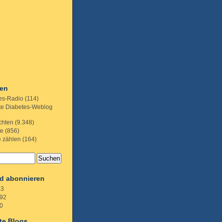
ien
es-Radio
(114)
te Diabetes-Weblog
chten
(9.348)
te
(856)
e zählen
(164)
d abonnieren
.3
92
0
te Blogs