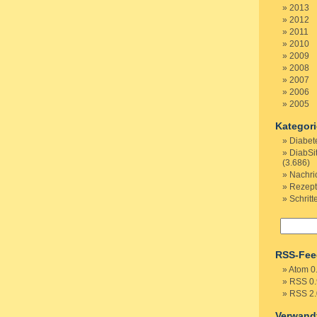
2013
2012
2011
2010
2009
2008
2007
2006
2005
Kategor
Diabet
DiabSi
(3.686)
Nachri
Rezep
Schritt
RSS-Fee
Atom 0
RSS 0.
RSS 2.
Verwand