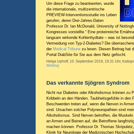
Um diese Frage zu beantworten, wurde
die internationale, multizentrische
PREVIEW-Interventionsstudie ins Leben
gerufen, deren Drei-Jahres-Daten
Professor Dr. Ian McDonald, University of Notti
Kongresses vorstellte.“ Eine proteinreiche Ernähr
langsam wirkende Kohlenhydtate – was ist besonde
Vermeidung von Typ-2-Diabetes? Die überraschende
der
Medical Tribune
zu lesen. Diesen Beitrag hat 
Portal DiabSite für Sie aus dem Netz gefischt.
Helga Uphoff, 10. September 2019, 19.31 Uhr, Katego
Weblog
Das verkannte Sjögren Syndrom
Nicht nur Diabetes oder Alkoholismus können zu P
Kribbeln an den Händen, Taubheitsgefühle in den
Beschwerden treten auf, wenn die Nerven in Arme
sind. Ursachen solcher Polyneuropathien sind mei
Alkoholismus. Sind Nerven betroffen, die Muskeln
an Armen und Beinen auf, die Betroffene langfrist
machen können. Professor Dr. Thomas Skripuletz
Klinik für Neurologie der Medizinischen Hochschu