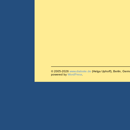
© 2005-2026
www.diabsite.de
(Helga Uphoff), Berlin, Ger
powered by
WordPress
.