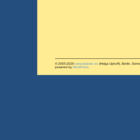
© 2005-2026
www.diabsite.de
(Helga Uphoff), Berlin, Ger
powered by
WordPress
.