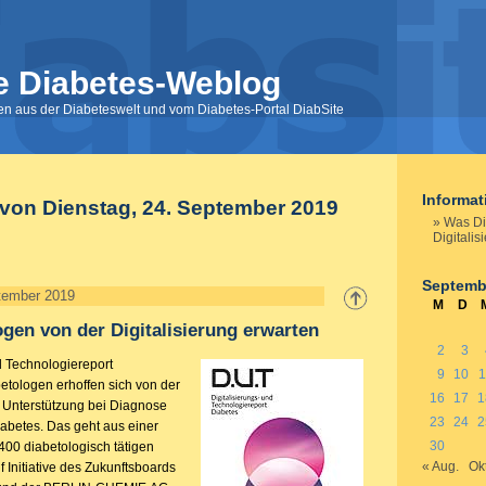
e Diabetes-Weblog
nen aus der Diabeteswelt und vom Diabetes-Portal DiabSite
Informa
 von Dienstag, 24. September 2019
Was Di
Digitalis
Septemb
tember 2019
M
D
gen von der Digitalisierung erwarten
2
3
d Technologiereport
9
10
1
etologen erhoffen sich von der
16
17
1
r Unterstützung bei Diagnose
23
24
2
abetes. Das geht aus einer
30
400 diabetologisch tätigen
« Aug.
Okt
f Initiative des Zukunftsboards