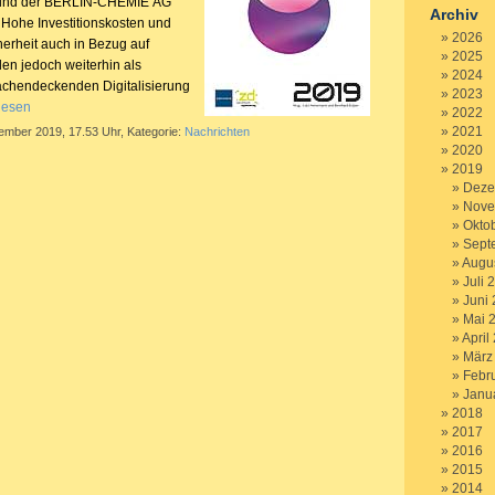
d) und der BERLIN-CHEMIE AG
Archiv
 Hohe Investitionskosten und
2026
herheit auch in Bezug auf
2025
en jedoch weiterhin als
2024
lächendeckenden Digitalisierung
2023
lesen
2022
2021
tember 2019, 17.53 Uhr, Kategorie:
Nachrichten
2020
2019
Deze
Nove
Okto
Sept
Augu
Juli 
Juni
Mai 
April
März
Febr
Janu
2018
2017
2016
2015
2014