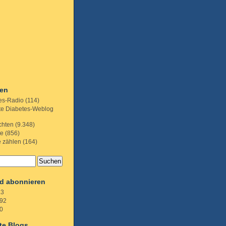
ien
es-Radio
(114)
te Diabetes-Weblog
chten
(9.348)
te
(856)
e zählen
(164)
d abonnieren
.3
92
0
te Blogs