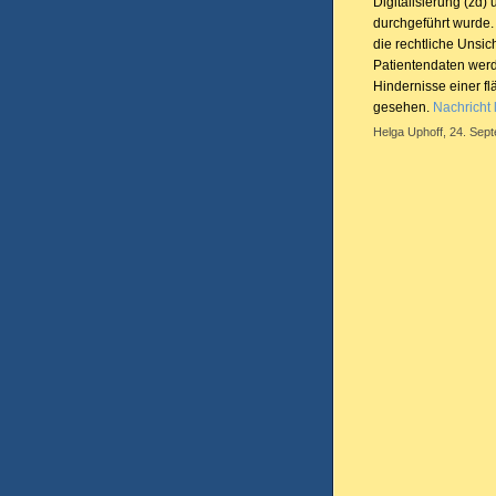
Digitalisierung (z
durchgeführt wurde.
die rechtliche Unsic
Patientendaten werd
Hindernisse einer f
gesehen.
Nachricht 
Helga Uphoff, 24. Sep