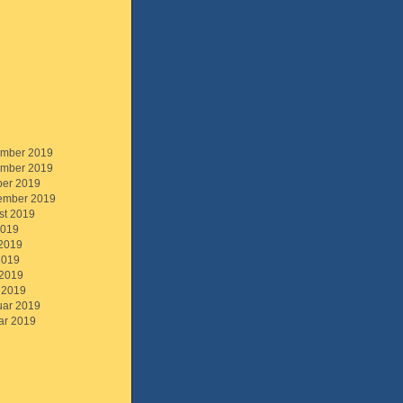
mber 2019
mber 2019
ber 2019
ember 2019
st 2019
2019
 2019
2019
 2019
 2019
uar 2019
ar 2019