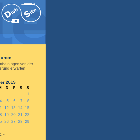
tionen
abetologen von der
ierung erwarten
er 2019
M
D
F
S
S
1
4
5
6
7
8
1
12
13
14
15
8
19
20
21
22
5
26
27
28
29
. »