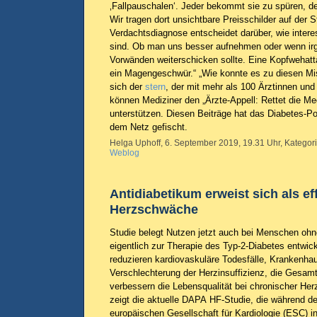
‚Fallpauschalen‘. Jeder bekommt sie zu spüren, der 
Wir tragen dort unsichtbare Preisschilder auf der St
Verdachtsdiagnose entscheidet darüber, wie intere
sind. Ob man uns besser aufnehmen oder wenn irg
Vorwänden weiterschicken sollte. Eine Kopfwehatta
ein Magengeschwür.“ „Wie konnte es zu diesen M
sich der
stern
, der mit mehr als 100 Ärztinnen un
können Mediziner den „Ärzte-Appell: Rettet die Me
unterstützen. Diesen Beiträge hat das Diabetes-Por
dem Netz gefischt.
Helga Uphoff, 6. September 2019, 19.31 Uhr, Kategor
Weblog
Antidiabetikum erweist sich als eff
Herzschwäche
Studie belegt Nutzen jetzt auch bei Menschen ohn
eigentlich zur Therapie des Typ-2-Diabetes entw
reduzieren kardiovaskuläre Todesfälle, Krankenh
Verschlechterung der Herzinsuffizienz, die Gesamt
verbessern die Lebensqualität bei chronischer H
zeigt die aktuelle DAPA HF-Studie, die während d
europäischen Gesellschaft für Kardiologie (ESC) in