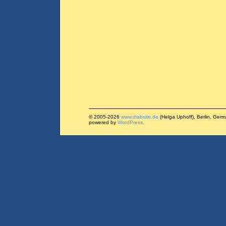
© 2005-2026
www.diabsite.de
(Helga Uphoff), Berlin, Ger
powered by
WordPress
.