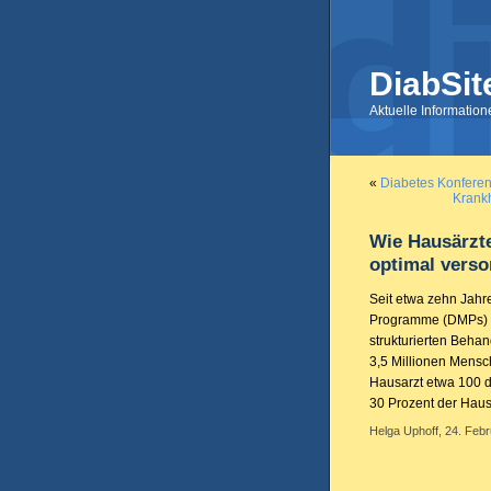
DiabSit
Aktuelle Informatio
«
Diabetes Konferen
Krankh
Wie Hausärzt
optimal verso
Seit etwa zehn Jah
Programme (DMPs) d
strukturierten Beh
3,5 Millionen Mensc
Hausarzt etwa 100 d
30 Prozent der Haus
Helga Uphoff, 24. Febr