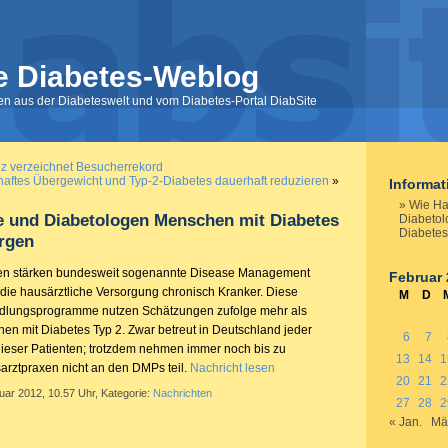
e Diabetes-Weblog
nen aus der Diabeteswelt und vom Diabetes-Portal DiabSite
z verzeichnet Besucherrekord
aftes Übergewicht und Typ-2-Diabetes dauerhaft reduzieren
»
Informa
Wie Ha
e und Diabetologen Menschen mit Diabetes
Diabetol
Diabetes
rgen
ren stärken bundesweit sogenannte Disease Management
Februar
ie hausärztliche Versorgung chronisch Kranker. Diese
M
D
andlungsprogramme nutzen Schätzungen zufolge mehr als
hen mit Diabetes Typ 2. Zwar betreut in Deutschland jeder
6
7
ieser Patienten; trotzdem nehmen immer noch bis zu
13
14
1
arztpraxen nicht an den DMPs teil.
Nachricht lesen
20
21
2
uar 2012, 10.57 Uhr, Kategorie:
Nachrichten
27
28
2
« Jan.
Mä