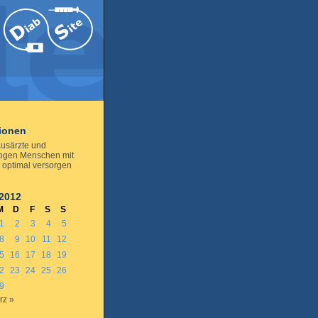
tionen
usärzte und
ogen Menschen mit
 optimal versorgen
 2012
M
D
F
S
S
1
2
3
4
5
8
9
10
11
12
5
16
17
18
19
2
23
24
25
26
9
rz »