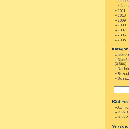
Febr
Janu
2011
2010
2009
2008
2007
2006
2005
Kategor
Diabet
DiabSi
(3.686)
Nachri
Rezep
Schritt
RSS-Fee
Atom 0
RSS 0.
RSS 2.
Verwand