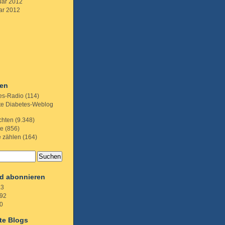
uar 2012
ar 2012
ien
es-Radio
(114)
te Diabetes-Weblog
chten
(9.348)
te
(856)
e zählen
(164)
d abonnieren
.3
92
0
te Blogs