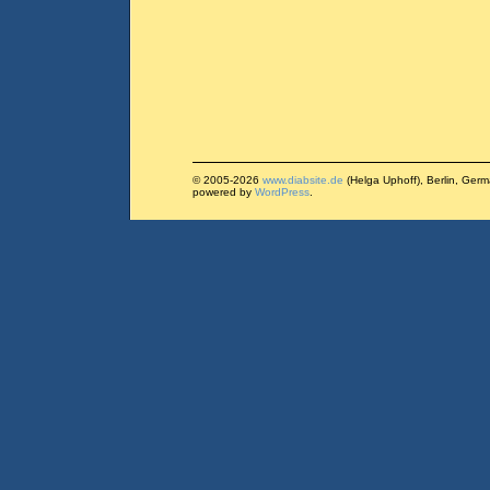
© 2005-2026
www.diabsite.de
(Helga Uphoff), Berlin, Ger
powered by
WordPress
.