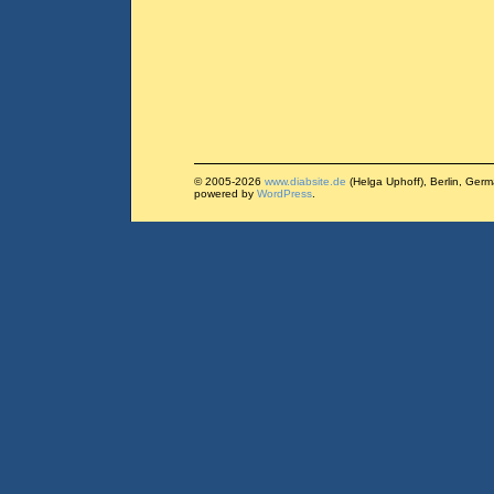
© 2005-2026
www.diabsite.de
(Helga Uphoff), Berlin, Ger
powered by
WordPress
.