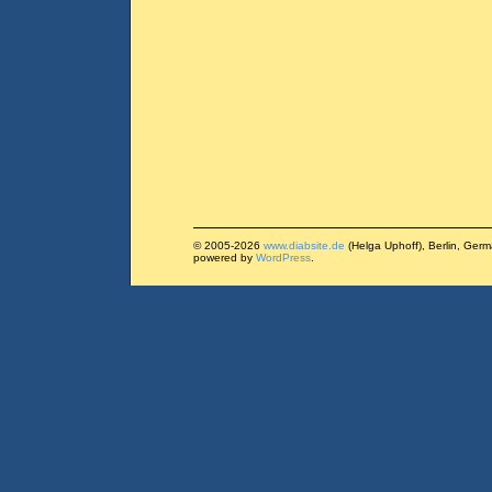
© 2005-2026
www.diabsite.de
(Helga Uphoff), Berlin, Ger
powered by
WordPress
.