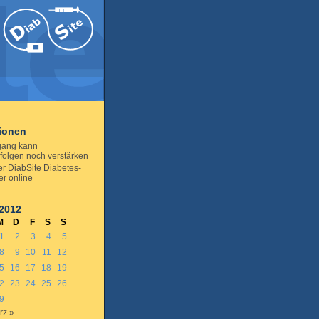
tionen
gang kann
folgen noch verstärken
er DiabSite Diabetes-
er online
 2012
M
D
F
S
S
1
2
3
4
5
8
9
10
11
12
5
16
17
18
19
2
23
24
25
26
9
rz »