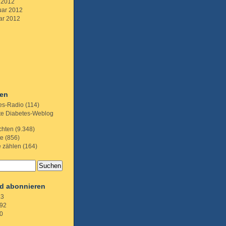
 2012
uar 2012
ar 2012
ien
es-Radio
(114)
te Diabetes-Weblog
chten
(9.348)
te
(856)
e zählen
(164)
d abonnieren
.3
92
0