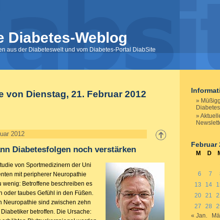
e Diabetes-Weblog
nen aus der Diabeteswelt und vom Diabetes-Portal DiabSite
Informa
e von Dienstag, 21. Februar 2012
Müßig
Diabetes
Aktuell
Newslett
ruar 2012
Februar
nn Diabetesfolgen noch verstärken
M
D
 Studie von Sportmedizinern der Uni
6
7
enten mit peripherer Neuropathie
u wenig: Betroffene beschreiben es
13
14
1
en oder taubes Gefühl in den Füßen.
20
21
2
n Neuropathie sind zwischen zehn
27
28
2
 Diabetiker betroffen. Die Ursache:
« Jan.
Mä