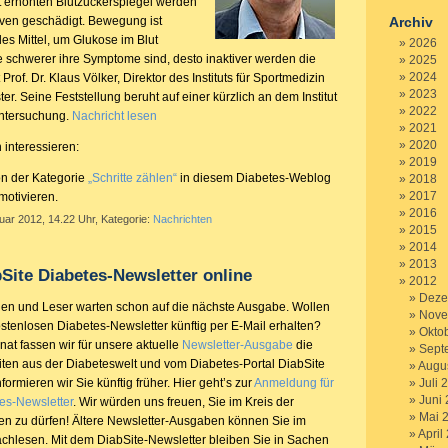
 erhöhten Blutzuckerspiegel werden
ven geschädigt. Bewegung ist
Archiv
les Mittel, um Glukose im Blut
2026
 schwerer ihre Symptome sind, desto inaktiver werden die
2025
2024
Prof. Dr. Klaus Völker, Direktor des Instituts für Sportmedizin
2023
er. Seine Feststellung beruht auf einer kürzlich an dem Institut
2022
ntersuchung.
Nachricht lesen
2021
2020
 interessieren:
2019
on der Kategorie
„Schritte zählen“
in diesem Diabetes-Weblog
2018
2017
otivieren.
2016
uar 2012, 14.22 Uhr, Kategorie:
Nachrichten
2015
2014
2013
bSite Diabetes-Newsletter online
2012
Deze
en und Leser warten schon auf die nächste Ausgabe. Wollen
Nove
stenlosen Diabetes-Newsletter künftig per E-Mail erhalten?
Okto
at fassen wir für unsere aktuelle
Newsletter-Ausgabe
die
Sept
iten aus der Diabeteswelt und vom Diabetes-Portal DiabSite
Augu
rmieren wir Sie künftig früher. Hier geht’s zur
Anmeldung für
Juli 
Juni
es-Newsletter
. Wir würden uns freuen, Sie im Kreis der
Mai 
n zu dürfen! Ältere Newsletter-Ausgaben können Sie im
April
chlesen. Mit dem DiabSite-Newsletter bleiben Sie in Sachen