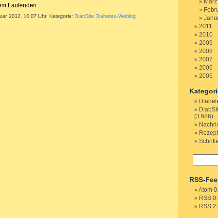
März
dem Laufenden.
Febr
uar 2012, 10.07 Uhr, Kategorie:
DiabSite Diabetes-Weblog
Janu
2011
2010
2009
2008
2007
2006
2005
Kategor
Diabet
DiabSi
(3.686)
Nachri
Rezep
Schritt
RSS-Fee
Atom 0
RSS 0.
RSS 2.