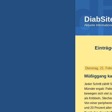
DiabSit
Aktuelle Informatio
Einträg
Dienstag, 21. Feb
Müßiggang ka
Jeder Schritt zählt!
Münster ergab: Pati
bewegen sich viel z
als Kribbeln, Stech
Von einer periphere
und 20 Prozent aller