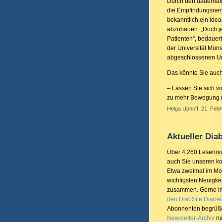
Durch den dauerhaft
die Empfindungsner
bekanntlich ein idea
abzubauen. „Doch je
Patienten“, bedauert 
der Universität Münst
abgeschlossenen U
Das könnte Sie auch
– Lassen Sie sich v
zu mehr Bewegung m
Helga Uphoff, 21. Febr
Aktueller Dia
Über 4.260 Leserinn
auch Sie unseren ko
Etwa zweimal im Mon
wichtigsten Neuigke
zusammen. Gerne info
den DiabSite Diabet
Abonnenten begrüße
Newsletter-Archiv
na