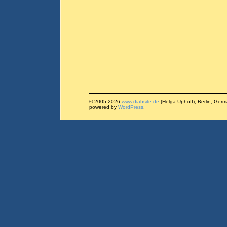
© 2005-2026
www.diabsite.de
(Helga Uphoff), Berlin, Ger
powered by
WordPress
.