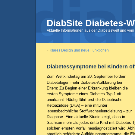
DiabSite Diabetes-W
Aktuelle Informationen aus der Diabeteswelt und vom 
«
Klares Design und neue Funktionen
Diabetessymptome bei Kindern of
Zum Weltkindertag am 20. September fordern
Diabetologen mehr Diabetes-Aufklärung bei
Eltern: Zu Beginn einer Erkrankung bleiben die
ersten Symptome eines Diabetes Typ 1 oft
unerkannt. Häufig führt erst die Diabetische
Ketoazidose (DKA) – eine mitunter
lebensbedrohliche Stoffwechselentgleisung – zur
Diagnose. Eine aktuelle Studie zeigt, dass in
Sachsen mehr als jedes dritte Kind mit Diabetes T
solchen ernsten Vorfall neudiagnostiziert wird. Abh
staatlich geförderte Aufklärungsprogramme, die Elt