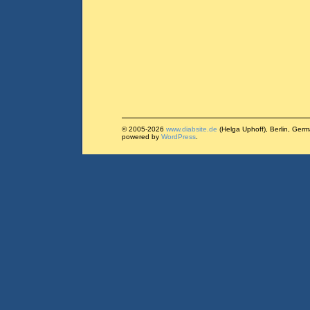
© 2005-2026
www.diabsite.de
(Helga Uphoff), Berlin, Ger
powered by
WordPress
.