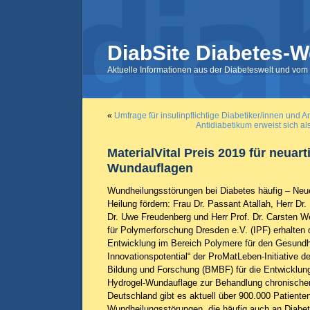
DiabSite Diabetes-W
Aktuelle Informationen aus der Diabeteswelt und vom 
«
Umfrage für insulinpflichtige Diabetiker/innen und 
Antidiabetikum erweist sich al
MaterialVital Preis 2019 für neuar
Wundauflagen
Wundheilungsstörungen bei Diabetes häufig – Ne
Heilung fördern: Frau Dr. Passant Atallah, Herr Dr
Dr. Uwe Freudenberg und Herr Prof. Dr. Carsten We
für Polymerforschung Dresden e.V. (IPF) erhalten 
Entwicklung im Bereich Polymere für den Gesundh
Innovationspotential“ der ProMatLeben-Initiative 
Bildung und Forschung (BMBF) für die Entwicklung
Hydrogel-Wundauflage zur Behandlung chronischer
Deutschland gibt es aktuell über 900.000 Patiente
Wundheilungsstörungen, die häufig auch an Diabet