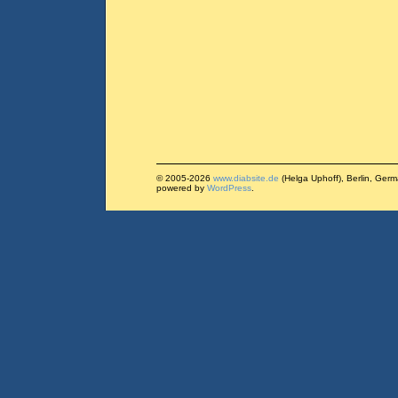
© 2005-2026
www.diabsite.de
(Helga Uphoff), Berlin, Ger
powered by
WordPress
.