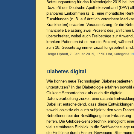
Befreiungsantrag für das Kalenderjahr 2019 bei ihr
Dazu rät der Deutsche Apothekerverband (DAV) alle
planbares Einkommen (z. B. eine monatliche Rent
Zuzahlungen (z. B. auf ärztlich verordnete Medik
Krankheiten) erwarten. Voraussetzung für die Befre
finanzielle Belastung zwei Prozent des jährliche
überschreitet, wobei auch Freibeträge zur Anwen
kranken Patienten ist es nur ein Prozent, während
zum 18. Geburtstag immer zuzahlungsbefreit sind
Helga Uphoff, 7. Januar 2019, 17.50 Uhr, Kategorie:
N
Diabetes digital
Wie können neue Technologien Diabetespatienten
unterstützen? In der Diabetologie erfahren sowohl 
Glukose-Sensortechnik als auch die digitale
Datenverarbeitung zurzeit eine rasante Entwicklun
Dabei ist entscheidend, dass diese Entwicklungen
sowohl objektiv als auch subjektiv den vom Diabe
Betroffenen bei der Bewältigung ihrer Erkrankung
helfen. Die Glukose-Sensortechnik ermöglicht ein
viel zeitnäheren Einblick in die Stoffwechsellage u
die Einflüsse durch Essen, Bewegung, Stimmung 