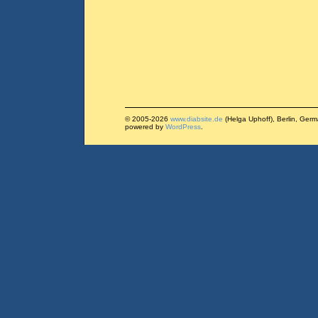
© 2005-2026
www.diabsite.de
(Helga Uphoff), Berlin, Ger
powered by
WordPress
.