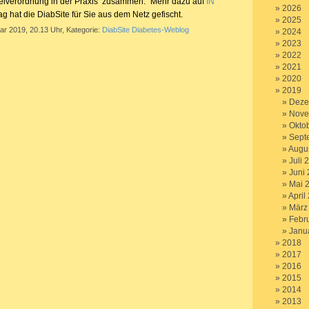
zneiverordnung in der Praxis‘ zusammen.“ Mehr dazu auf
IN
2026
ag hat die DiabSite für Sie aus dem Netz gefischt.
2025
ar 2019, 20.13 Uhr, Kategorie:
DiabSite Diabetes-Weblog
2024
2023
2022
2021
2020
2019
Deze
Nove
Okto
Sept
Augu
Juli 
Juni
Mai 
April
März
Febr
Janu
2018
2017
2016
2015
2014
2013