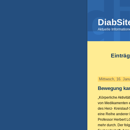
DiabSit
Aktuelle Informatio
Einträ
Mittwoch, 16. Jan
Bewegung kan
„Körperliche Aktivi
von Medikamenten er
des Herz- Kreislauf
eine Reihe anderer K
Professor Herbert L
mehr durch. Der folg