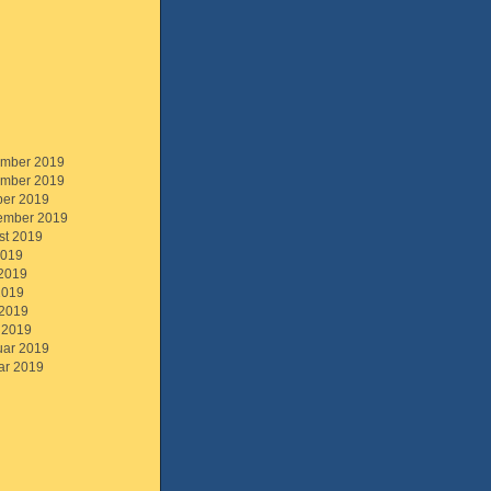
mber 2019
mber 2019
ber 2019
ember 2019
st 2019
2019
 2019
2019
 2019
 2019
uar 2019
ar 2019