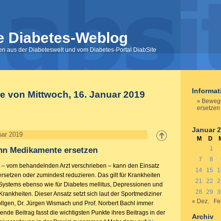
e Diabetes-Weblog
nen aus der Diabeteswelt und vom Diabetes-Portal DiabSite
Informa
ge von Mittwoch, 16. Januar 2019
Beweg
ersetzen
Januar 
uar 2019
M
D
1
n Medikamente ersetzen
7
8
tät – vom behandelnden Arzt verschrieben – kann den Einsatz
14
15
1
setzen oder zumindest reduzieren. Das gilt für Krankheiten
21
22
2
-Systems ebenso wie für Diabetes mellitus, Depressionen und
28
29
3
rankheiten. Dieser Ansatz setzt sich laut der Sportmediziner
« Dez.
Fe
öllgen, Dr. Jürgen Wismach und Prof. Norbert Bachl immer
ende Beitrag fasst die wichtigsten Punkte ihres Beitrags in der
Archiv