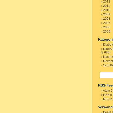
2012
2011
2010
2009
2008
2007
2006
2005
Kategor
Diabet
DiabSi
(3.686)
Nachri
Rezep
Schritt
RSS-Fee
Atom 0
RSS 0.
RSS 2.
Verwand
Beate 