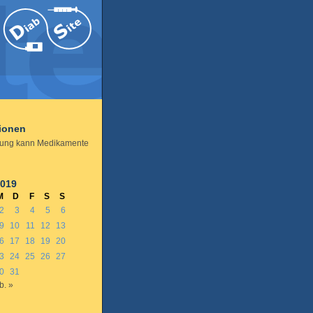
tionen
ung kann Medikamente
2019
M
D
F
S
S
2
3
4
5
6
9
10
11
12
13
6
17
18
19
20
3
24
25
26
27
0
31
b. »