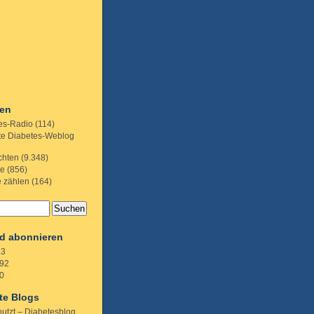
ien
es-Radio
(114)
te Diabetes-Weblog
chten
(9.348)
te
(856)
e zählen
(164)
d abonnieren
.3
92
0
te Blogs
putzt – Diabetesblog