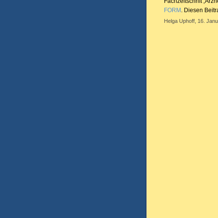
Fachzeitschrift ‚Ar
FORM
. Diesen Beitr
Helga Uphoff, 16. Janu