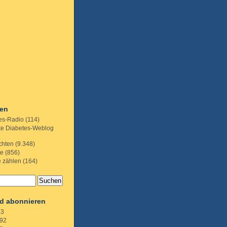
ien
es-Radio
(114)
te Diabetes-Weblog
chten
(9.348)
te
(856)
e zählen
(164)
d abonnieren
.3
92