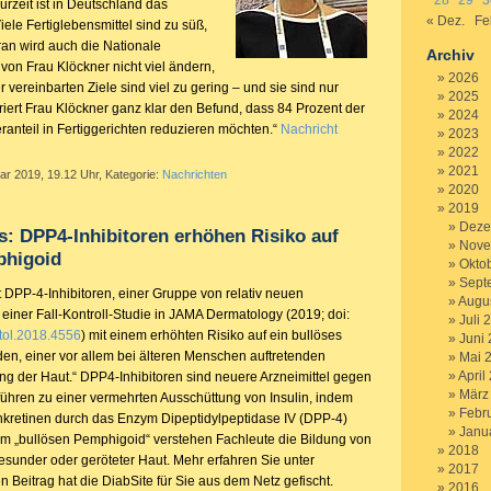
28
29
3
rzeit ist in Deutschland das
« Dez.
Fe
iele Fertiglebensmittel sind zu süß,
aran wird auch die Nationale
Archiv
von Frau Klöckner nicht viel ändern,
2026
r vereinbarten Ziele sind viel zu gering – und sie sind nur
2025
noriert Frau Klöckner ganz klar den Befund, dass 84 Prozent der
2024
ranteil in Fertiggerichten reduzieren möchten.“
Nachricht
2023
2022
2021
ar 2019, 19.12 Uhr, Kategorie:
Nachrichten
2020
2019
Deze
s: DPP4-Inhibitoren erhöhen Risiko auf
Nove
phigoid
Okto
Sept
 DPP-4-Inhibitoren, einer Gruppe von relativ neuen
Augu
n einer Fall-Kontroll-Studie in JAMA Dermatology (2019; doi:
Juli 
ol.2018.4556
) mit einem erhöhten Risiko auf ein bullöses
Juni
n, einer vor allem bei älteren Menschen auftretenden
Mai 
April
 der Haut.“ DPP4-Inhibitoren sind neuere Arzneimittel gegen
März
 führen zu einer vermehrten Ausschüttung von Insulin, indem
Febr
nkretinen durch das Enzym Dipeptidylpeptidase IV (DPP-4)
Janu
m „bullösen Pemphigoid“ verstehen Fachleute die Bildung von
2018
esunder oder geröteter Haut. Mehr erfahren Sie unter
2017
en Beitrag hat die DiabSite für Sie aus dem Netz gefischt.
2016