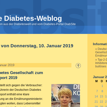
e Diabetes-Weblog
nen aus der Diabeteswelt und vom Diabetes-Portal DiabSite
Informa
 von Donnerstag, 10. Januar 2019
Deutsc
Gesellsc
Ernährun
Typ-2-
Inhibito
anuar 2019
bullöses
betes Gesellschaft zum
Januar 
port 2019
M
D
stellt sich gegen die Verbraucher:
1
ührerin der Deutschen Diabetes
7
8
eport enthält eine klare
14
15
1
ng an die Ernährungsministerin:
21
22
2
agten wollen, dass Lebensmittel