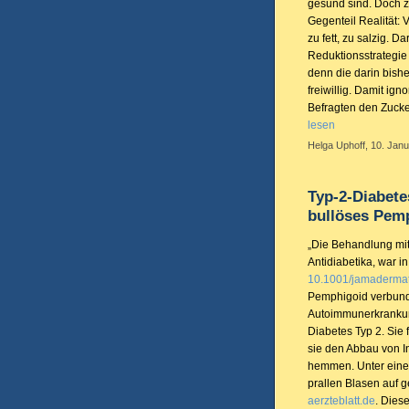
gesund sind. Doch zu
Gegenteil Realität: V
zu fett, zu salzig. D
Reduktionsstrategie 
denn die darin bishe
freiwillig. Damit ig
Befragten den Zucke
lesen
Helga Uphoff, 10. Janu
Typ-2-Diabete
bullöses Pem
„Die Behandlung mit
Antidiabetika, war i
10.1001/jamadermat
Pemphigoid verbunde
Autoimmunerkrankung
Diabetes Typ 2. Sie
sie den Abbau von I
hemmen. Unter eine
prallen Blasen auf g
aerzteblatt.de
. Dies