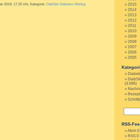
ar 2019, 17.25 Uhr, Kategorie:
DiabSite Diabetes-Weblog
2015
2014
2013
2012
2011
2010
2009
2008
2007
2006
2005
Kategor
Diabet
DiabSi
(3.686)
Nachri
Rezep
Schritt
RSS-Fee
Atom 0
RSS 0.