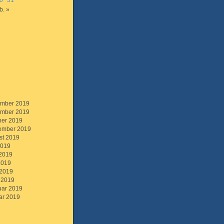
0
31
b. »
mber 2019
mber 2019
ber 2019
ember 2019
st 2019
2019
 2019
2019
 2019
 2019
uar 2019
ar 2019