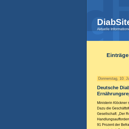
DiabSit
Aktuelle Informatio
Einträge
Donnerstag, 10. J
Deutsche Dia
Ernährungsre
Ministerin Klöckner 
Dazu die Geschäftsf
Gesellschaft: „Der R
Handlungsaufforderu
91 Prozent der Befr