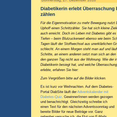
Donnerstag, 27. Dezember 2018
Diabetikerin erlebt Überraschung 
zählen
Für die Eigenmotivation zu mehr Bewegung nutzt 
Uphoff einen Schrittzähler. Sie hat sich kleine Zie
auch erreicht. Doch im Leben mit Diabetes gibt e
Tiefen – beim Blutzuckerwert ebenso wie beim Sc
Tagen läuft der Stoffwechsel aus unerklärlichen G
schlecht. An einem Morgen steht man auf und läuf
Schritte, an einem anderen setzt man sich an de
den ganzen Tag nicht aus der Wohnung. Wie der i
Diabetikerin besiegt hat, und welche Überraschung
erlebte, erfahren Sie hier:
Zum Vergrößern bitte auf die Bilder klicken.
Es ist kurz vor Weihnachten. Auf dem Diabetes-
Portal DiabSite läuft der
Adventskalender mit
Diabetes-Quiz
. Gewinner/innen werden gezogen
und benachrichtigt. Gleichzeitig schreibe ich
einen Text für den nächsten Adventssonntag und
bereite Bilder für neue Beiträge vor. Ganz
nebenbei versuche ich, die Flut von E-Mails