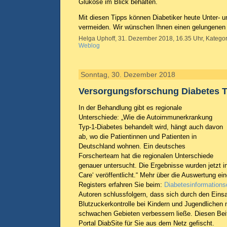
Glukose im Blick behalten.
Mit diesen Tipps können Diabetiker heute Unter-
vermeiden. Wir wünschen Ihnen einen gelungenen 
Helga Uphoff, 31. Dezember 2018, 16.35 Uhr, Kategor
Weblog
Sonntag, 30. Dezember 2018
Versorgungsforschung Diabetes T
In der Behandlung gibt es regionale
Unterschiede: „Wie die Autoimmunerkrankung
Typ-1-Diabetes behandelt wird, hängt auch davon
ab, wo die Patientinnen und Patienten in
Deutschland wohnen. Ein deutsches
Forscherteam hat die regionalen Unterschiede
genauer untersucht. Die Ergebnisse wurden jetzt in
Care‘ veröffentlicht.“ Mehr über die Auswertung e
Registers erfahren Sie beim:
Diabetesinformation
Autoren schlussfolgern, dass sich durch den Eins
Blutzuckerkontrolle bei Kindern und Jugendlichen m
schwachen Gebieten verbessern ließe. Diesen Beit
Portal DiabSite für Sie aus dem Netz gefischt.