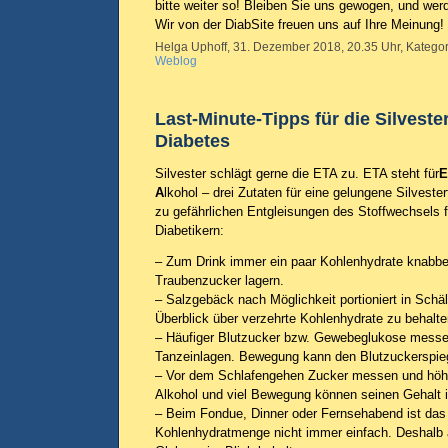
bitte weiter so! Bleiben Sie uns gewogen, und werd
Wir von der DiabSite freuen uns auf Ihre Meinung!
Helga Uphoff, 31. Dezember 2018, 20.35 Uhr, Kategor
Weblog
Last-Minute-Tipps für die Silveste
Diabetes
Silvester schlägt gerne die ETA zu. ETA steht für
E
A
lkohol – drei Zutaten für eine gelungene Silvester
zu gefährlichen Entgleisungen des Stoffwechsels f
Diabetikern:
– Zum Drink immer ein paar Kohlenhydrate knabbern
Traubenzucker lagern.
– Salzgebäck nach Möglichkeit portioniert in Sch
Überblick über verzehrte Kohlenhydrate zu behalte
– Häufiger Blutzucker bzw. Gewebeglukose mess
Tanzeinlagen. Bewegung kann den Blutzuckerspie
– Vor dem Schlafengehen Zucker messen und höhe
Alkohol und viel Bewegung können seinen Gehalt 
– Beim Fondue, Dinner oder Fernsehabend ist das
Kohlenhydratmenge nicht immer einfach. Deshalb 