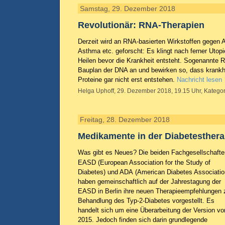
Samstag, 29. Dezember 2018
Revolutionär: RNA-Therapien
Derzeit wird an RNA-basierten Wirkstoffen gegen A
Asthma etc. geforscht: Es klingt nach ferner Utopie,
Heilen bevor die Krankheit entsteht. Sogenannte
Bauplan der DNA an und bewirken so, dass krank
Proteine gar nicht erst entstehen.
Nachricht lesen
Helga Uphoff, 29. Dezember 2018, 19.15 Uhr, Kategor
Freitag, 28. Dezember 2018
Medikamente in der Diabetesthera
Was gibt es Neues? Die beiden Fachgesellschafte
EASD (European Association for the Study of
Diabetes) und ADA (American Diabetes Associatio
haben gemeinschaftlich auf der Jahrestagung der
EASD in Berlin ihre neuen Therapieempfehlungen 
Behandlung des Typ-2-Diabetes vorgestellt. Es
handelt sich um eine Überarbeitung der Version vo
2015. Jedoch finden sich darin grundlegende