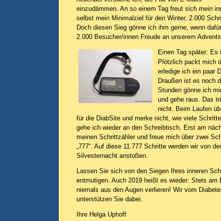
einzudämmen. An so einem Tag freut sich mein in
selbst mein Minimalziel für den Winter, 2.000 Schrit
Doch diesen Sieg gönne ich ihm gerne, wenn dafü
2.000 Besucher/innen Freude an unserem Advents
Einen Tag später: Es 
Plötzlich packt mich d
erledige ich ein paar 
Draußen ist es noch d
Stunden gönne ich mir
und gehe raus. Das tr
nicht. Beim Laufen üb
für die DiabSite und merke nicht, wie viele Schritte
gehe ich wieder an den Schreibtisch. Erst am näc
meinen Schrittzähler und freue mich über zwei Sc
„777“. Auf diese 11.777 Schritte werden wir von der
Silvesternacht anstoßen.
Lassen Sie sich von den Siegen Ihres inneren Sc
entmutigen. Auch 2019 heißt es wieder: Stets am B
niemals aus den Augen verlieren! Wir vom Diabete
unterstützen Sie dabei.
Ihre Helga Uphoff