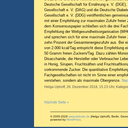
Deutsche Gesellschaft für Ernährung e. V. (DGE),
Gesellschaft e. V. (DAG) und die Deutsche Diabet
Gesellschaft e. V. (DDG) veröffentlichen gemein
mit einer Empfehlung zur maximalen Zufuhr freier 
dem Konsensuspapier schließen sich die drei Fach
Empfehlung der Weltgesundheitsorganisation (WH
und sprechen sich für eine maximale Zufuhr freier
zehn Prozent der Gesamtenergiezufuhr aus. Bei e
von 2.000 kcal/Tag entspricht diese Empfehlung e
50 Gramm freien Zuckern/Tag. Dazu zählen Mono
Disaccharide, die Hersteller oder Verbraucher Leb
in Honig, Sirupen, Fruchtsäften und Fruchtsaftkonz
vorkommende Zucker. Die quantitative Empfehlung
Fachgesellschaften ist nicht im Sinne einer empfo
verstehen, sondern als maximale Obergrenze.
Nac
Helga Uphoff, 26. Dezember 2018, 15.23 Uhr, Kategor
Nächste Seite »
© 2005-2026
www.diabsite.de
(Helga Uphoff), Berlin, Ger
powered by
WordPress
.