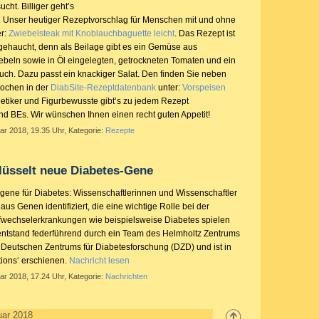
cht. Billiger geht’s
. Unser heutiger Rezeptvorschlag für Menschen mit und ohne
er:
Zwiebelsteak mit Knoblauchbaguette leicht
. Das Rezept ist
ngehaucht, denn als Beilage gibt es ein Gemüse aus
iebeln sowie in Öl eingelegten, getrockneten Tomaten und ein
uch. Dazu passt ein knackiger Salat. Den finden Sie neben
Kochen in der
DiabSite-Rezeptdatenbank
unter:
Vorspeisen
betiker und Figurbewusste gibt’s zu jedem Rezept
 BEs. Wir wünschen Ihnen einen recht guten Appetit!
ar 2018, 19.35 Uhr, Kategorie:
Rezepte
lüsselt neue Diabetes-Gene
ene für Diabetes: Wissenschaftlerinnen und Wissenschaftler
us Genen identifiziert, die eine wichtige Rolle bei der
fwechselerkrankungen wie beispielsweise Diabetes spielen
 entstand federführend durch ein Team des Helmholtz Zentrums
eutschen Zentrums für Diabetesforschung (DZD) und ist in
ions‘ erschienen.
Nachricht lesen
ar 2018, 17.24 Uhr, Kategorie:
Nachrichten
uar 2018