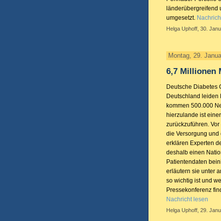
länderübergreifend 
umgesetzt.
Nachrich
Helga Uphoff, 30. Janu
Montag, 29. Janua
6,7 Millionen
Deutsche Diabetes Ge
Deutschland leiden 
kommen 500.000 Neue
hierzulande ist eine
zurückzuführen. Vo
die Versorgung und 
erklären Experten d
deshalb einen Natio
Patientendaten bein
erläutern sie unter
so wichtig ist und we
Pressekonferenz find
Nachricht lesen
Helga Uphoff, 29. Janu