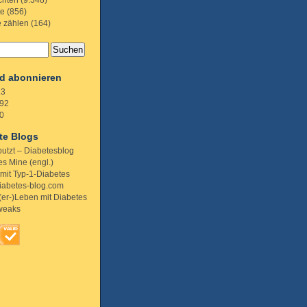
chten
(9.348)
te
(856)
e zählen
(164)
d abonnieren
.3
92
0
te Blogs
putzt – Diabetesblog
s Mine (engl.)
 mit Typ-1-Diabetes
iabetes-blog.com
(er-)Leben mit Diabetes
weaks