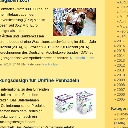
ausgaben 2017
Augu
Juli 
s erwartet – trotz 800.000 neuer
Juni
zneimittelausgaben der
Mai 
enversicherung (GKV) sind im
April
ozent auf 35,2 Mrd. Euro
März
eniger als in der
Febr
 Ärzten und Krankenkassen
Janu
2017
nt) und bedeutet eine Wachstumsabschwächung im dritten Jahr
2016
Prozent (2014), 5,0 Prozent (2015) und 3,8 Prozent (2016).
2015
Berechnungen des Deutschen Apothekerverbandes (DAV) auf
2014
ngsergebnisse von Apothekenrechenzentren.
Nachricht lesen
2013
ar 2018, 17.46 Uhr, Kategorie:
Nachrichten
2012
2011
2010
kungsdesign für Unifine-Pennadeln
2009
2008
international zu den führenden
2007
2006
tellern in den Bereichen
2005
zetten. Das Unternehmen
er Optimierung seiner Produkte
Kategor
 Rahmen nach dem Redesign
Diabet
rpackungen nun auch ein
DiabSi
packungsdesign für das
(3.686)
entwickelt. Das Redesign der Verpackung erfolgt