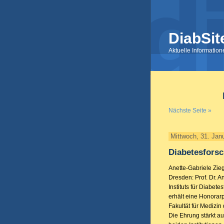
DiabSit
Aktuelle Informatio
Nächste Seite »
Mittwoch, 31. Jan
Diabetesfors
Anette-Gabriele Zieg
Dresden: Prof. Dr. An
Instituts für Diabe
erhält eine Honorarp
Fakultät für Medizin
Die Ehrung stärkt a