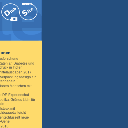
tionen
esforschung
aten an Diabetes und
druck in Indien
mittelausgaben 2017
Verpackungsdesign für
Pennadeln
llionen Menschen mit
esDE-Expertenchat
betika: Grünes Licht für
ozin
lsteak mit
hbaguette leicht
 entschlüsselt neue
s-Gene
 2018