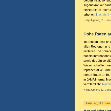
beiden Institutione
Jugendkrankenhaus 
einzigartigen intern
arbeiten.
Nachricht 
Helga Uphoff, 31. Janu
Hohe Raten an
Internationales Fors
allen Regionen und 
mittleren und höher
hat ein internation
sowie des Universit
Wissenschaftlerinne
repräsentative Stud
hohen Raten an Blu
in JAMA Internal Med
veröffentlicht.
Nachri
Helga Uphoff, 31. Janu
Dienstag, 30. Jan