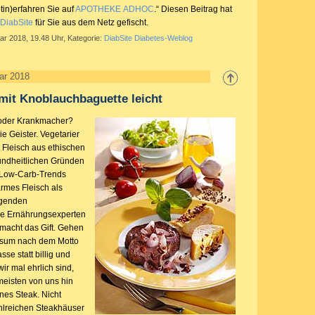
iptin)erfahren Sie auf
APOTHEKE ADHOC
.“ Diesen Beitrag hat
 DiabSite
für Sie aus dem Netz gefischt.
ar 2018, 19.48 Uhr, Kategorie:
DiabSite Diabetes-Weblog
ar 2018
mit Knoblauchbaguette leicht
z oder Krankmacher?
ie Geister. Vegetarier
Fleisch aus ethischen
undheitlichen Gründen
s Low-Carb-Trends
armes Fleisch als
tigenden
le Ernährungsexperten
macht das Gift. Gehen
nsum nach dem Motto
sse statt billig und
r mal ehrlich sind,
eisten von uns hin
nes Steak. Nicht
hlreichen Steakhäuser