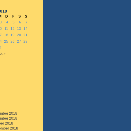
2018
M
D
F
S
S
3
4
5
6
7
0
11
12
13
14
7
18
19
20
21
4
25
26
27
28
1
b. »
mber 2018
mber 2018
ber 2018
ember 2018