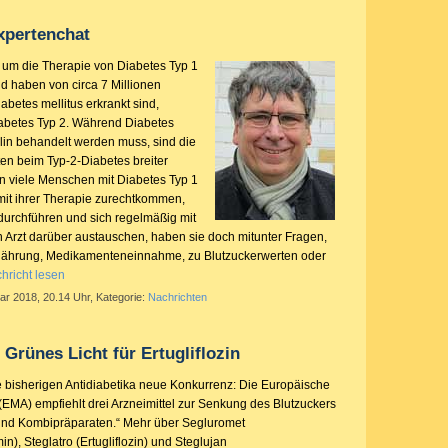
xpertenchat
um die Therapie von Diabetes Typ 1
nd haben von circa 7 Millionen
betes mellitus erkrankt sind,
abetes Typ 2. Während Diabetes
ulin behandelt werden muss, sind die
en beim Typ-2-Diabetes breiter
n viele Menschen mit Diabetes Typ 1
 mit ihrer Therapie zurechtkommen,
 durchführen und sich regelmäßig mit
Arzt darüber austauschen, haben sie doch mitunter Fragen,
rnährung, Medikamenteneinnahme, zu Blutzuckerwerten oder
hricht lesen
ar 2018, 20.14 Uhr, Kategorie:
Nachrichten
 Grünes Licht für Ertugliflozin
bisherigen Antidiabetika neue Konkurrenz: Die Europäische
(EMA) empfiehlt drei Arzneimittel zur Senkung des Blutzuckers
und Kombipräparaten.“ Mehr über Segluromet
min), Steglatro (Ertugliflozin) und Steglujan