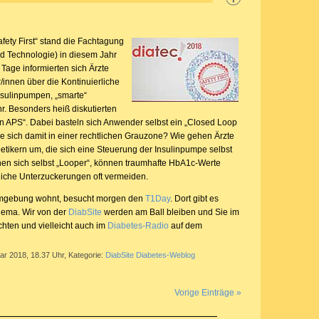
fety First“ stand die Fachtagung
d Technologie) in diesem Jahr
 Tage informierten sich Ärzte
/innen über die Kontinuierliche
sulinpumpen, „smarte“
r. Besonders heiß diskutierten
 APS“. Dabei basteln sich Anwender selbst ein „Closed Loop
ie sich damit in einer rechtlichen Grauzone? Wie gehen Ärzte
etikern um, die sich eine Steuerung der Insulinpumpe selbst
nen sich selbst „Looper“, können traumhafte HbA1c-Werte
liche Unterzuckerungen oft vermeiden.
Umgebung wohnt, besucht morgen den
T1Day
. Dort gibt es
hema. Wir von der
DiabSite
werden am Ball bleiben und Sie im
hten und vielleicht auch im
Diabetes-Radio
auf dem
ar 2018, 18.37 Uhr, Kategorie:
DiabSite Diabetes-Weblog
Vorige Einträge »