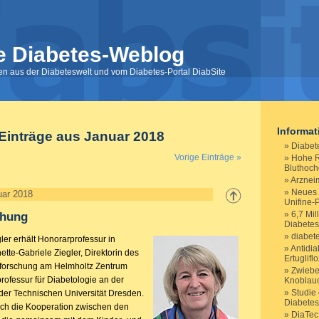
e Diabetes-Weblog
nen aus der Diabeteswelt und vom Diabetes-Portal DiabSite
Informa
Einträge aus Januar 2018
Diabet
Vorige Einträge »
Hohe R
Bluthoch
Arznei
Neues 
uar 2018
Unifine-
6,7 Mi
chung
Diabetes
diabet
ler erhält Honorarprofessur in
Antidia
ette-Gabriele Ziegler, Direktorin des
Ertuglifl
tesforschung am Helmholtz Zentrum
Zwiebe
rofessur für Diabetologie an der
Knoblauc
Studie
 der Technischen Universität Dresden.
Diabete
uch die Kooperation zwischen den
DiaTec