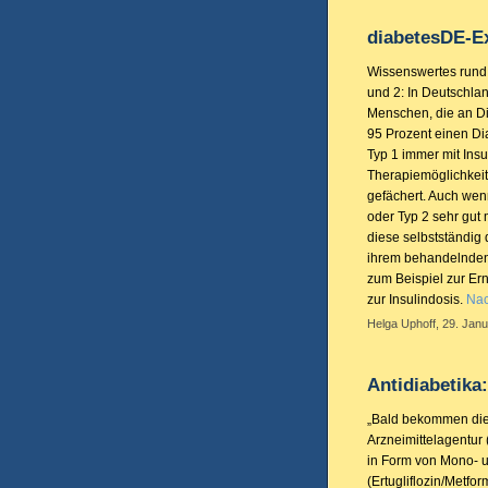
diabetesDE-E
Wissenswertes rund 
und 2: In Deutschla
Menschen, die an Dia
95 Prozent einen Di
Typ 1 immer mit Ins
Therapiemöglichkeit
gefächert. Auch wen
oder Typ 2 sehr gut
diese selbstständig
ihrem behandelnden 
zum Beispiel zur E
zur Insulindosis.
Nac
Helga Uphoff, 29. Janu
Antidiabetika:
„Bald bekommen die 
Arzneimittelagentur 
in Form von Mono- 
(Ertugliflozin/Metfor