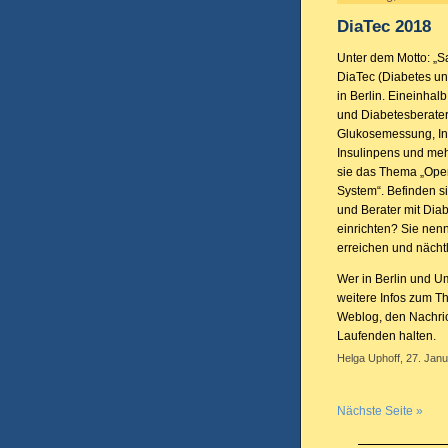
DiaTec 2018
Unter dem Motto: „Sa
DiaTec (Diabetes un
in Berlin. Eineinhalb
und Diabetesberater
Glukosemessung, In
Insulinpens und meh
sie das Thema „Open
System“. Befinden s
und Berater mit Diab
einrichten? Sie nen
erreichen und nächt
Wer in Berlin und 
weitere Infos zum T
Weblog, den Nachric
Laufenden halten.
Helga Uphoff, 27. Janu
Nächste Seite »