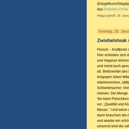
(Ertugliflozin/Sitagl
das
Diabetes-Portal
Helga Uphoff, 29. Janu
Sonntag, 28. Janu
Zwiebelsteak 
Fleisch – Kraftprot
Hier scheiden sich d
und Veganer lehnen 
und meist auch ges
ab. Befürworter de
hingegen loben fett
vitaminreichen, sät
Schlankmacher. Vie
meinen: Die Menge 
Sie beim Fleischko
vor: „Qualität und Kla
Masse.“. Und wenn wi
dann brauchen die m
und wieder ein schö
umsonst sind die za