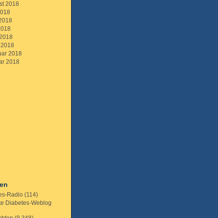
st 2018
2018
 2018
2018
 2018
 2018
uar 2018
ar 2018
ien
es-Radio
(114)
te Diabetes-Weblog