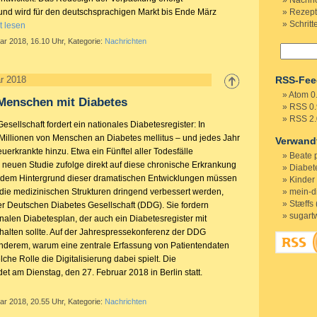
Nachri
und wird für den deutschsprachigen Markt bis Ende März
Rezep
Schritt
t lesen
ar 2018, 16.10 Uhr, Kategorie:
Nachrichten
RSS-Fee
r 2018
Atom 0
 Menschen mit Diabetes
RSS 0.
RSS 2.
sellschaft fordert ein nationales Diabetesregister: In
Millionen von Menschen an Diabetes mellitus – und jedes Jahr
Verwand
rkrankte hinzu. Etwa ein Fünftel aller Todesfälle
Beate 
r neuen Studie zufolge direkt auf diese chronische Erkrankung
Diabete
r dem Hintergrund dieser dramatischen Entwicklungen müssen
Kinder
die medizinischen Strukturen dringend verbessert werden,
mein-d
Stæffs 
er Deutschen Diabetes Gesellschaft (DDG). Sie fordern
sugart
nalen Diabetesplan, der auch ein Diabetesregister mit
halten sollte. Auf der Jahrespressekonferenz der DDG
 anderem, warum eine zentrale Erfassung von Patientendaten
lche Rolle die Digitalisierung dabei spielt. Die
et am Dienstag, den 27. Februar 2018 in Berlin statt.
ar 2018, 20.55 Uhr, Kategorie:
Nachrichten