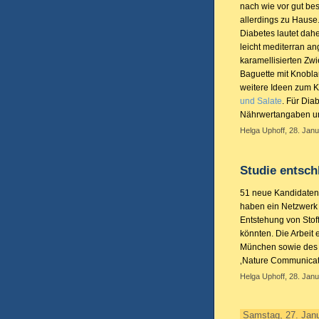
nach wie vor gut besu
allerdings zu Hause
Diabetes lautet dah
leicht mediterran a
karamellisierten Zw
Baguette mit Knobla
weitere Ideen zum 
und Salate
. Für Dia
Nährwertangaben und
Helga Uphoff, 28. Janu
Studie entsch
51 neue Kandidateng
haben ein Netzwerk a
Entstehung von Stof
könnten. Die Arbeit
München sowie des D
‚Nature Communicat
Helga Uphoff, 28. Janu
Samstag, 27. Jan