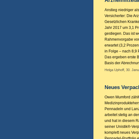
Arzneimittel
Anstieg niedriger al
Versicherter: Die Ar
Gesetzlichen Krank
Jahr 2017 um 3,1 Pr
gestiegen. Das ist w
Rahmenvorgabe von
erwartet (3,2 Proze
in Folge – nach 8,9 
Das ergeben erste 
Basis der Abrechnu
Helga Uphoff, 30. Janu
Neues Verpac
Owen Mumford zählt 
Medizinproduktehers
Pennadeln und Lan
arbeitet stetig an d
und hat in diesem
seiner Unistik®-Ve
komplett neues Ver
Pennadel-Portfolio 