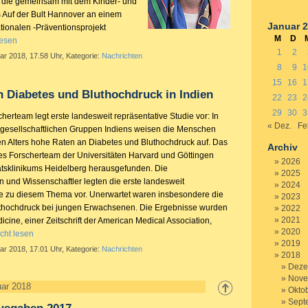
n, die gemeinsam mit dem Kinder- und
Auf der Bult Hannover an einem
Januar 
ationalen -Präventionsprojekt
M
D
lesen
1
2
ar 2018, 17.58 Uhr, Kategorie:
Nachrichten
8
9
1
15
16
1
 Diabetes und Bluthochdruck in Indien
22
23
2
29
30
3
cherteam legt erste landesweit repräsentative Studie vor: In
« Dez.
Fe
gesellschaftlichen Gruppen Indiens weisen die Menschen
en Alters hohe Raten an Diabetes und Bluthochdruck auf. Das
Archiv
ales Forscherteam der Universitäten Harvard und Göttingen
2026
ätsklinikums Heidelberg herausgefunden. Die
2025
n und Wissenschaftler legten die erste landesweit
2024
ie zu diesem Thema vor. Unerwartet waren insbesondere die
2023
thochdruck bei jungen Erwachsenen. Die Ergebnisse wurden
2022
2021
icine, einer Zeitschrift der American Medical Association,
2020
cht lesen
2019
ar 2018, 17.01 Uhr, Kategorie:
Nachrichten
2018
Deze
Nove
uar 2018
Okto
Sept