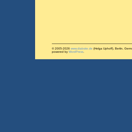
© 2005-2026
www.diabsite.de
(Helga Uphoff), Berlin, Ger
powered by
WordPress
.