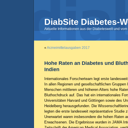
DiabSite Diabetes-W
Aktuelle Informationen aus der Diabeteswelt und vom 
«
Arzneimittelausgaben 2017
Hohe Raten an Diabetes und Blut
Indien
Internationales Forscherteam legt erste landesweit
In allen Regionen und gesellschaftlichen Gruppen 
Menschen mittleren und höheren Alters hohe Rate
Bluthochdruck auf. Das hat ein internationales Fo
Universitäten Harvard und Göttingen sowie des Uni
Heidelberg herausgefunden. Die Wissenschaftleri
legten die erste landesweit repräsentative Studie
Unerwartet waren insbesondere die hohen Raten a
Erwachsenen. Die Ergebnisse wurden in JAMA Inte
Zeitschrift der American Medical Association, veröf