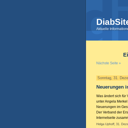
DiabSit
Aktuelle Informatio
E
Nächste Seite »
Sonntag, 31. Dez
Neuerungen i
Was ändert sich für
unter Angela Merkel
Neuerungen im Gesun
Der Verband der Ersa
Internetseite zusam
Helga Uphoff, 31. Dez