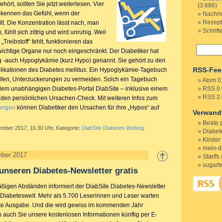
ört, sollten Sie jetzt weiterlesen. Vier
(3.686)
n kennen das Gefühl, wenn der
Nachri
Rezep
llt. Die Konzentration lässt nach, man
Schritt
 fühlt sich zittrig und wird unruhig. Weil
„Treibstoff“ fehlt, funktionieren das
ichtige Organe nur noch eingeschränkt. Der Diabetiker hat
 -auch Hypoglykämie (kurz Hypo) genannt. Sie gehört zu den
RSS-Fee
likationen des Diabetes mellitus. Ein Hypoglykämie-Tagebuch
lfen, Unterzuckerungen zu vermeiden. Solch ein Tagebuch
Atom 0
f dem unabhängigen Diabetes-Portal DiabSite – inklusive einem
RSS 0.
RSS 2.
 den persönlichen Ursachen-Check. Mit weiteren Infos zum
ungen
können Diabetiker den Ursachen für ihre „Hypos“ auf
Verwand
Beate 
ember 2017, 16.30 Uhr, Kategorie:
DiabSite Diabetes-Weblog
Diabete
Kinder
mein-d
mber 2017
Stæffs 
sugart
 unseren Diabetes-Newsletter gratis
äßigen Abständen informiert der DiabSite Diabetes-Newsletter
Diabeteswelt. Mehr als 5.700 Leserinnen und Leser warten
ste Ausgabe. Und die wird gewiss im kommenden Jahr
 auch Sie unsere kostenlosen Informationen künftig per E-