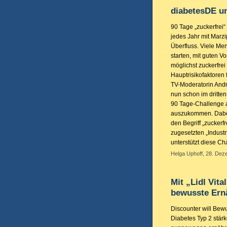
diabetesDE un
90 Tage „zuckerfrei“
jedes Jahr mit Marz
Überfluss. Viele M
starten, mit guten 
möglichst zuckerfrei
Hauptrisikofaktoren
TV-Moderatorin Andr
nun schon im dritten
90 Tage-Challenge a
auszukommen. Dabei k
den Begriff „zuckerfr
zugesetzten „Indust
unterstützt diese C
Helga Uphoff, 28. Dez
Mit „Lidl Vit
bewusste Er
Discounter will Bewu
Diabetes Typ 2 stär