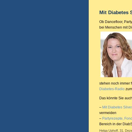
Mit Diabetes S
Ob Dancefloor, Par
bei Menschen mit Di
stehen noch immer fü
Diabetes-Radio
zum
Das könnte Sie auch
–
Mit Diabetes Silves
vermeiden
–
Partyrezepte, Fon
Bereich in der Diab
Helga Uphoff, 31. Dez