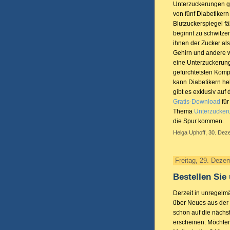
Unterzuckerungen geh
von fünf Diabetiker
Blutzuckerspiegel fä
beginnt zu schwitzen,
ihnen der Zucker als 
Gehirn und andere w
eine Unterzuckerung
gefürchtetsten Komp
kann Diabetikern he
gibt es exklusiv au
Gratis-Download
für
Thema
Unterzucker
die Spur kommen.
Helga Uphoff, 30. Dez
Freitag, 29. Deze
Bestellen Sie
Derzeit in unregelm
über Neues aus der 
schon auf die näch
erscheinen. Möchten