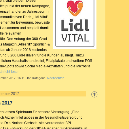
, vital bleiben: Dieser
Mittelpunkt der neuen Kampagne,
leinzelhändler zu Jahresbeginn
ommunikativen Dach „Lidl Vital“
agement für Bewegung, bewusste
t zusammen und bespielt damit
lle relevanten
le. Den Anfang der 360-Grad-
Magazin „Alles fit? Sportlich &
, das ab Januar 2018 kostenlos
rund 3.200 Lidl-Filialen für die Kunden ausliegt. Hinzu
ichen Haushaltshandzettel, Filialplakate und weitere POS-
io-Spots sowie Social Media-Aktivitäten und die Microsite
hricht lesen
ember 2017, 16.11 Uhr, Kategorie:
Nachrichten
zember 2017
 2017
en lassen Spielraum für bessere Versorgung: „Eine
ch Arzneimittel gibt es in der Gesundheitsversorgung
 so Dr.b Norbert Gerbsch, stellvertretender BPI-
r. Die Entwicklung der GKV-Ausgaben für Arzneimittel in