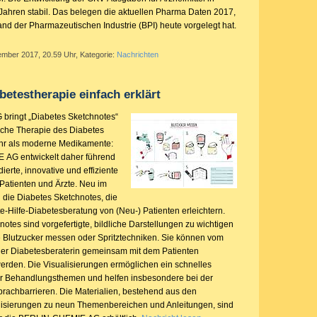
 Jahren stabil. Das belegen die aktuellen Pharma Daten 2017,
nd der Pharmazeutischen Industrie (BPI) heute vorgelegt hat.
ember 2017, 20.59 Uhr, Kategorie:
Nachrichten
etestherapie einfach erklärt
ringt „Diabetes Sketchnotes“
eiche Therapie des Diabetes
ehr als moderne Medikamente:
AG entwickelt daher führend
ierte, innovative und effiziente
 Patienten und Ärzte. Neu im
d die Diabetes Sketchnotes, die
e-Hilfe-Diabetesberatung von (Neu-) Patienten erleichtern.
otes sind vorgefertigte, bildliche Darstellungen zu wichtigen
 Blutzucker messen oder Spritztechniken. Sie können vom
der Diabetesberaterin gemeinsam mit dem Patienten
werden. Die Visualisierungen ermöglichen ein schnelles
r Behandlungsthemen und helfen insbesondere bei der
achbarrieren. Die Materialien, bestehend aus den
alisierungen zu neun Themenbereichen und Anleitungen, sind