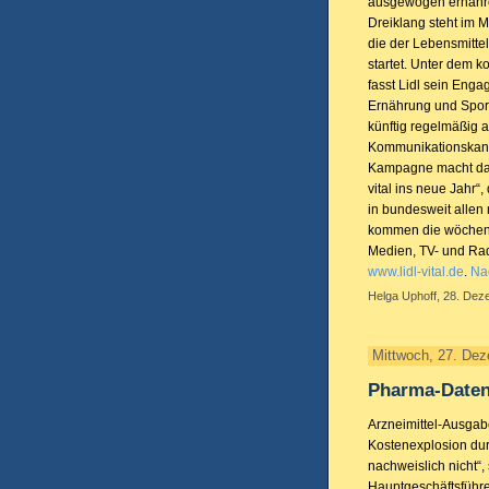
ausgewogen ernähren
Dreiklang steht im 
die der Lebensmitte
startet. Unter dem k
fasst Lidl sein Eng
Ernährung und Spor
künftig regelmäßig a
Kommunikationskanä
Kampagne macht das 
vital ins neue Jahr“
in bundesweit allen 
kommen die wöchentl
Medien, TV- und Rad
www.lidl-vital.de
.
Nac
Helga Uphoff, 28. Dez
Mittwoch, 27. De
Pharma-Daten
Arzneimittel-Ausgab
Kostenexplosion dur
nachweislich nicht“,
Hauptgeschäftsführe