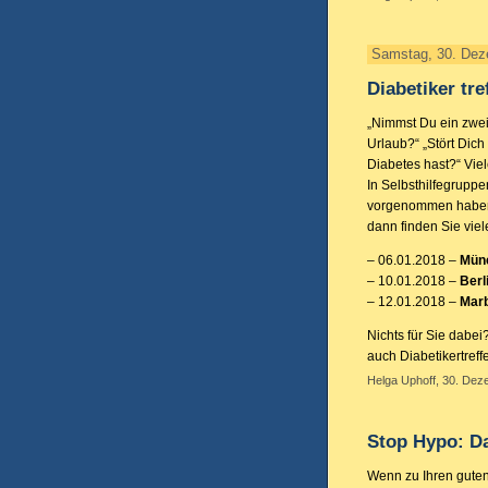
Samstag, 30. Dez
Diabetiker tr
„Nimmst Du ein zweit
Urlaub?“ „Stört Dic
Diabetes hast?“ Viel
In Selbsthilfegruppe
vorgenommen haben,
dann finden Sie viel
– 06.01.2018 –
Mün
– 10.01.2018 –
Berl
– 12.01.2018 –
Mar
Nichts für Sie dabe
auch Diabetikertreff
Helga Uphoff, 30. Dez
Stop Hypo: D
Wenn zu Ihren guten