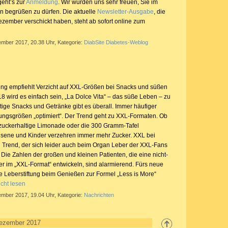
geht’s zur
Anmeldung
. Wir würden uns sehr freuen, Sie im
n begrüßen zu dürfen. Die aktuelle
Newsletter-Ausgabe
, die
ezember verschickt haben, steht ab sofort online zum
ember 2017, 20.38 Uhr, Kategorie:
DiabSite Diabetes-Weblog
ung empfiehlt Verzicht auf XXL-Größen bei Snacks und süßen
8 wird es einfach sein, „La Dolce Vita“ – das süße Leben – zu
tige Snacks und Getränke gibt es überall. Immer häufiger
ngsgrößen „optimiert“. Der Trend geht zu XXL-Formaten. Ob
e zuckerhaltige Limonade oder die 300 Gramm-Tafel
sene und Kinder verzehren immer mehr Zucker. XXL bei
in Trend, der sich leider auch beim Organ Leber der XXL-Fans
Die Zahlen der großen und kleinen Patienten, die eine nicht-
er im „XXL-Format“ entwickeln, sind alarmierend. Fürs neue
he Leberstiftung beim Genießen zur Formel „Less is More“
cht lesen
ember 2017, 19.04 Uhr, Kategorie:
Nachrichten
Dezember 2017