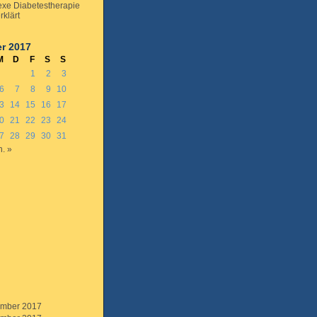
xe Diabetestherapie
rklärt
r 2017
M
D
F
S
S
1
2
3
6
7
8
9
10
3
14
15
16
17
0
21
22
23
24
7
28
29
30
31
n. »
mber 2017