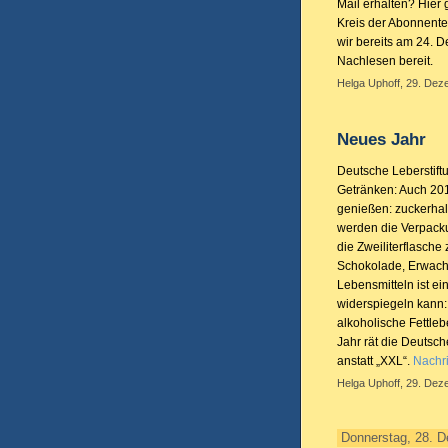
Mail erhalten? Hier 
Kreis der Abonnente
wir bereits am 24. D
Nachlesen bereit.
Helga Uphoff, 29. Dez
Neues Jahr
Deutsche Leberstift
Getränken: Auch 201
genießen: zuckerhal
werden die Verpacku
die Zweiliterflasch
Schokolade, Erwach
Lebensmitteln ist e
widerspiegeln kann: 
alkoholische Fettleb
Jahr rät die Deutsc
anstatt „XXL“.
Nachri
Helga Uphoff, 29. Dez
Donnerstag, 28. 