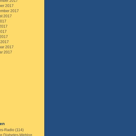
mber 2017
ber 2017
ember 2017
st 2017
2017
 2017
2017
 2017
 2017
uar 2017
ar 2017
ien
es-Radio
(114)
te Diabetes-Weblog