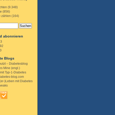
chten
(9.348)
te
(856)
e zählen
(164)
d abonnieren
.3
92
0
te Blogs
putzt – Diabetesblog
s Mine (engl.)
 mit Typ-1-Diabetes
iabetes-blog.com
(er-)Leben mit Diabetes
weaks