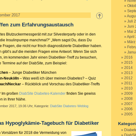
Nove
Okto
Sept
ember 2017
Augu
Juli 
effen zum Erfahrungsaustausch
Juni
Mai 
es Blutzuckermessgerät mit zur Silvesterparty oder in den
April
h die Insulinpumpe manchmal?“ „Wem sagst Du, dass Du
März
e Fragen, die nicht nur frisch diagnostizierte Diabetiker haben.
Febr
n gibt’s auf die meisten Fragen eine Antwort. Wenn Sie sich
Janu
 im kommenden Jahr einen Diabetiker-Treff zu besuchen,
2016
2015
e Termine auf der DiabSite, zum Beispiel:
2014
chen
– Junge Diabetiker München
2013
2012
in-Neukölln
– Was weiß ich über meinen Diabetes? – Quiz
2011
bach/Neckar
– Rückblick und Vorschau des Diabetiker-Treffs
2010
i? Im großen
DiabSite Diabetes-Kalender
finden Sie gewiss
2009
2008
en in Ihrer Nähe.
2007
ember 2017, 19.06 Uhr, Kategorie:
DiabSite Diabetes-Weblog
2006
2005
as Hypoglykämie-Tagebuch für Diabetiker
Kategor
Diabet
 Vorsätzen für 2018 die Vermeidung von
DiabSi