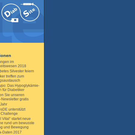
tionen
ungen im
eitswesen 2018
betes Silvester feiern
ker treffen zum
gsaustausch
ypo: Das Hypoglykämie-
 für Diabetiker
len Sie unseren
-Newsletter gratis
Jahr
esDE unterstützt
 Challenge
l Vital“ startet neue
e rund um bewusste
ng und Bewegung
a-Daten 2017