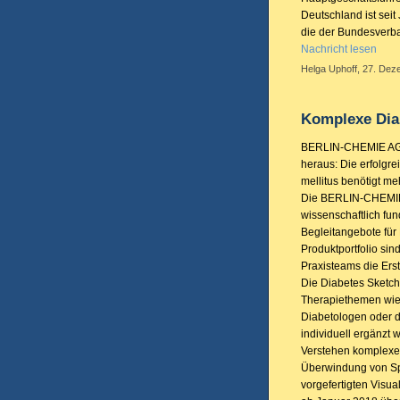
Deutschland ist seit
die der Bundesverba
Nachricht lesen
Helga Uphoff, 27. Dez
Komplexe Diab
BERLIN-CHEMIE AG b
heraus: Die erfolgr
mellitus benötigt m
Die BERLIN-CHEMIE 
wissenschaftlich fund
Begleitangebote für
Produktportfolio sin
Praxisteams die Erst
Die Diabetes Sketchn
Therapiethemen wie
Diabetologen oder 
individuell ergänzt 
Verstehen komplexe
Überwindung von Spr
vorgefertigten Visu