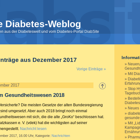
e Diabetes-Weblog
nen aus der Diabeteswelt und vom Diabetes-Portal DiabSite
Informa
inträge aus Dezember 2017
Neuer
Gesundh
Vorige Einträge »
Mit Dia
Diabeti
Erfahrun
ember 2017
Stop H
Tagebuch
m Gesundheitswesen 2018
Bestel
Diabetes
 Versicherte? Die meisten Gesetze der alten Bundesregierung
Neues 
 sind umgesetzt. Aber auch 2018 bringt noch einmal
diabet
dheitswesen mit sich, die die alte „GroKo“ beschlossen hat.
gesunde
tzkassen e. V. (vdek) hat die wichtigsten auf seiner
Mit „Lid
Kampagn
mengestellt.
Nachricht lesen
Ernähru
ember 2017, 16.00 Uhr, Kategorie:
Nachrichten
Pharm