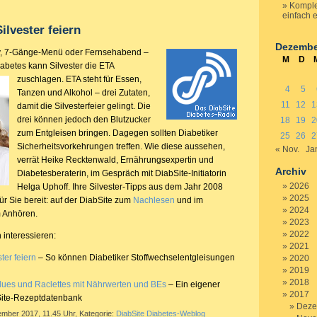
Komple
einfach e
ilvester feiern
Dezembe
ty, 7-Gänge-Menü oder Fernsehabend –
M
D
abetes kann Silvester die
ETA
zuschlagen. ETA steht für Essen,
4
5
Tanzen und Alkohol – drei Zutaten,
11
12
1
damit die Silvesterfeier gelingt. Die
drei können jedoch den Blutzucker
18
19
2
zum Entgleisen bringen. Dagegen sollten Diabetiker
25
26
2
Sicherheitsvorkehrungen treffen. Wie diese aussehen,
« Nov.
Ja
verrät Heike Recktenwald, Ernährungsexpertin und
Archiv
Diabetesberaterin, im Gespräch mit DiabSite-Initiatorin
2026
Helga Uphoff. Ihre Silvester-Tipps aus dem Jahr 2008
2025
r Sie bereit: auf der DiabSite zum
Nachlesen
und im
2024
 Anhören.
2023
2022
 interessieren:
2021
ter feiern
– So können Diabetiker Stoffwechselentgleisungen
2020
2019
2018
dues und Raclettes mit Nährwerten und BEs
– Ein eigener
2017
Site-Rezeptdatenbank
Deze
ember 2017, 11.45 Uhr, Kategorie:
DiabSite Diabetes-Weblog