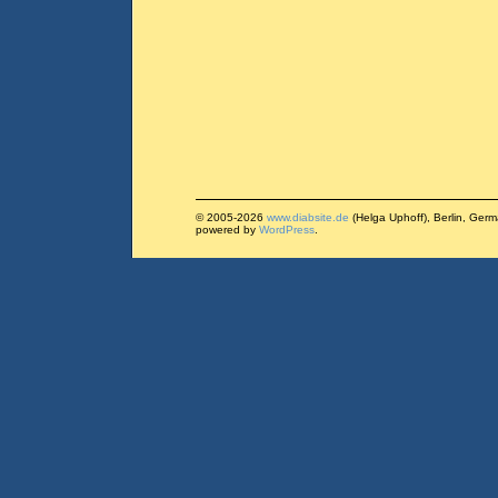
© 2005-2026
www.diabsite.de
(Helga Uphoff), Berlin, Ger
powered by
WordPress
.