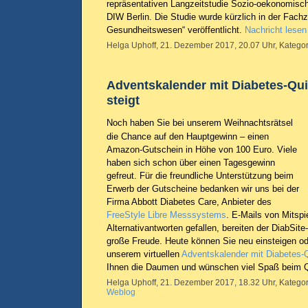
repräsentativen Langzeitstudie Sozio-oekonomis
DIW Berlin. Die Studie wurde kürzlich in der Fachz
Gesundheitswesen“ veröffentlicht.
Nachricht lesen
Helga Uphoff, 21. Dezember 2017, 20.07 Uhr, Kategor
Adventskalender mit Diabetes-Qu
steigt
Noch haben Sie bei unserem Weihnachtsrätsel
die Chance auf den Hauptgewinn – einen
Amazon-Gutschein in Höhe von 100 Euro. Viele
haben sich schon über einen Tagesgewinn
gefreut. Für die freundliche Unterstützung beim
Erwerb der Gutscheine bedanken wir uns bei der
Firma Abbott Diabetes Care, Anbieter des
FreeStyle Libre Messsystems
. E-Mails von Mitspi
Alternativantworten gefallen, bereiten der DiabSit
große Freude. Heute können Sie neu einsteigen od
unserem virtuellen
Adventskalender mit Diabetes-
Ihnen die Daumen und wünschen viel Spaß beim 
Helga Uphoff, 21. Dezember 2017, 18.32 Uhr, Kategor
Weblog