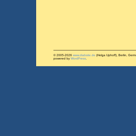
© 2005-2026
www.diabsite.de
(Helga Uphoff), Berlin, Ger
powered by
WordPress
.