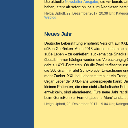
Die aktuelle
Newsletter-Ausgabe
, die wir bereits
haben, steht ab sofort online zum Nachlesen berei
Helga Uphoff, 29. Dezember 2017, 20.38 Uhr, Kategor
Weblog
Neues Jahr
Deutsche Leberstiftung empfiehlt Verzicht auf X
süßen Getränken: Auch 2018 wird es einfach sein, 
süße Leben – zu genießen: zuckerhaltige Snacks 
überall. Immer häufiger werden die Verpackungsgrö
geht zu XXL-Formaten. Ob die Zweiliterflasche zu
die 300 Gramm-Tafel Schokolade, Erwachsene und
mehr Zucker. XXL bei Lebensmitteln ist ein Trend,
Organ Leber der XXL-Fans widerspiegeln kann: Di
kleinen Patienten, die eine nicht-alkoholische Fet
entwickeln, sind alarmierend. Fürs neue Jahr rät d
beim Genießen zur Formel „Less is More“ anstatt
Helga Uphoff, 29. Dezember 2017, 19.04 Uhr, Kategor