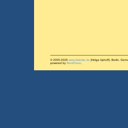
© 2005-2026
www.diabsite.de
(Helga Uphoff), Berlin, Ger
powered by
WordPress
.